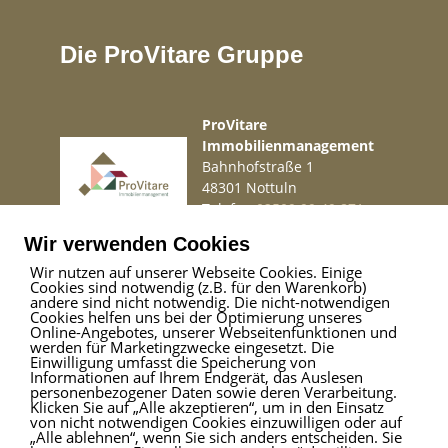
Wir freuen uns über Ihre Kontaktaufnahme! Geben Sie bitte
immer die vollständige ADRESSE und RUFNUMMER an!
Die ProVitare Gruppe
Ihr Ansprechpartner: Jens Schulz, jens.schulz@falcimmo.de
Besuchen Sie uns auch in unserem Büro in: Brunnenallee 32-34,
ProVitare
34537 Bad Wildungen
Immobilienmanagement
Bahnhofstraße 1
Sie denken selbst über die Veräußerung Ihrer Immobilie nach
48301 Nottuln
oder möchten einfach nur wissen, was diese wert ist? Bei uns
Telefon
02509 99 49 871
erhalten Sie kostenlos eine professionelle Wertermittlung! Gehen
Mail
info@provitare.de
Sie hierzu auf:
Wir verwenden Cookies
www.falcimmo.de/Das-ist-meine-Immobilie-wert.htm oder
Wir nutzen auf unserer Webseite Cookies. Einige
kontaktieren Sie uns.
Cookies sind notwendig (z.B. für den Warenkorb)
Impressum
|
Haftungsausschluss
|
Datenschutz
andere sind nicht notwendig. Die nicht-notwendigen
Cookies helfen uns bei der Optimierung unseres
Online-Angebotes, unserer Webseitenfunktionen und
werden für Marketingzwecke eingesetzt. Die
Einwilligung umfasst die Speicherung von
ProVitare Commercial
Informationen auf Ihrem Endgerät, das Auslesen
GmbH
personenbezogener Daten sowie deren Verarbeitung.
Klicken Sie auf „Alle akzeptieren“, um in den Einsatz
Bahnhofstraße 1
von nicht notwendigen Cookies einzuwilligen oder auf
48301 Nottuln
„Alle ablehnen“, wenn Sie sich anders entscheiden. Sie