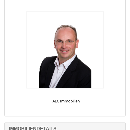
Ein Highlight ist der wunderschöne Garten, der zu dieser
Immobilie gehört. Mit einem Gartenhaus ausgestattet, lädt er
zum Entspannen ein und bietet Ihnen eine grüne Oase der
Erholung. Hier können Sie die Sonne genießen, während Ihre
Kinder im Freien spielen – einfach traumhaft!
Die Eingangstür des Hauses besteht aus Holz mit Glaseinsatz,
wodurch der Windfang und der Flur mit Tageslicht erhellt
werden. Die übrigen Türen im Haus sind aus Holz, teilweise mit
Glaseinsätzen.
Für den Fernsehempfang steht Ihnen eine Satellitenanlage zur
Verfügung oder Sie können Fernsehen über das Internet
empfangen.
Laut unseren Recherchen bietet die Telekom an dieser Adresse
FALC Immobilien
eine Internetgeschwindigkeit von bis zu 50 MBit/s, während
Vodafone mit bis zu 16 MBit/s verfügbar ist. Die Firma Goetel
baut aktuell im Ort das Glasfasernetz aus und im Keller liegt
bereits der Anschluss. Somit können Sie bald mit einer noch viel
IMMOBILIENDETAILS