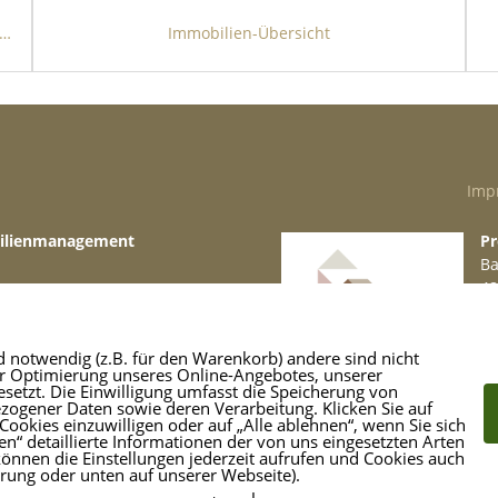
unktionales Zwei-Familienhaus für den Selbstnutzer oder Anleger
Immobilien-Übersicht
etet Ihnen 2 attraktive Immobilien zum Kauf
tere Mehrfamilienhaus mit 5 Wohneinheiten
Imp
ohneinheiten als Ferienwohnungen vermietet.
elbst genutzt. Die Wohnungen verteilen sich
bilienmanagement
Pr
ss und eine weitere ist im Dachgeschoss zu
Ba
48
49 871
Te
re.de
M
d notwendig (z.B. für den Warenkorb) andere sind nicht
als Wohn- und Geschäftshaus umgebaute und
er Optimierung unseres Online-Angebotes, unserer
etzt. Die Einwilligung umfasst die Speicherung von
eine Gewerbeeinheit (Pizzeria) und je eine
ogener Daten sowie deren Verarbeitung. Klicken Sie auf
Cookies einzuwilligen oder auf „Alle ablehnen“, wenn Sie sich
oss. Die Wohnung im Obergeschoss
n“ detaillierte Informationen der von uns eingesetzten Arten
können die Einstellungen jederzeit aufrufen und Cookies auch
e Dachgeschosswohnung wird als
ärung oder unten auf unserer Webseite).