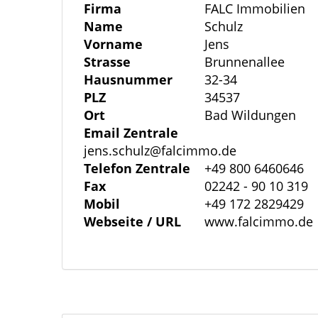
Firma
FALC Immobilien
Beheizt wird die Pizzeria und das 1. O
Name
Schulz
Warmwasserspeicher und Solarthermieun
Vorname
Jens
eine eigene Gasbrennwerttherme (aus de
Strasse
Brunnenallee
Hausnummer
32-34
PLZ
34537
Das Mehrfamilienhaus im hinteren Teil 
Ort
Bad Wildungen
und wurde 1957 in massiver Bauweise erri
Email Zentrale
befinden sich insgesamt 5 Wohnungen (
jens.schulz@falcimmo.de
welche teilweise selbstgenutzt oder als
Telefon Zentrale
+49 800 6460646
Wohnungen wurden bereits in den letzten
Fax
02242 - 90 10 319
Mobil
+49 172 2829429
Gästezimmer findet man im Keller. Der g
Webseite / URL
www.falcimmo.de
idealerweise zum Parken oder zum Toben
eingezäunt und es befindet sich ein Tor i
unterkellert und wurde wie folgt moderni
vor ca. 4 Jahren, vor ca. 5 Jahren, der Ho
6 Jahren und die Fenster teilweise vor ca.