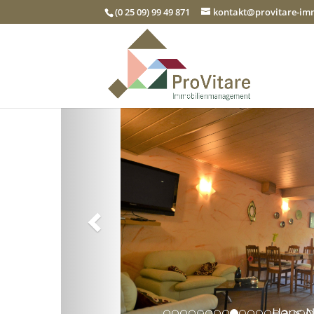
(0 25 09) 99 49 871
kontakt@provitare-i
Zurück
Haus N