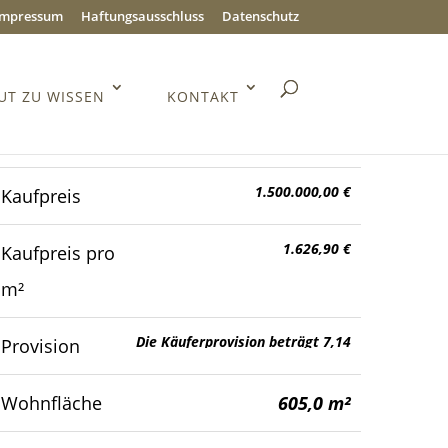
Impressum
Haftungsausschluss
Datenschutz
UT ZU WISSEN
KONTAKT
34549 Edertal / Giflitz
1.500.000,00 €
Kaufpreis
1.626,90 €
Kaufpreis pro
m²
Die Käuferprovision beträgt 7,14
Provision
% inkl. 19% Mwst.
Wohnfläche
605,0 m²