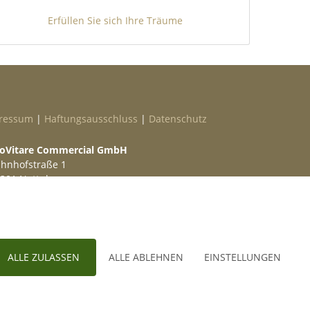
Erfüllen Sie sich Ihre Träume
ressum
|
Haftungsausschluss
|
Datenschutz
oVitare Commercial GmbH
hnhofstraße 1
301 Nottuln
lefon
02509 99 49 871
ail
info@provitare.de
ALLE ZULASSEN
ALLE ABLEHNEN
EINSTELLUNGEN