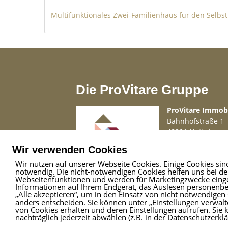
Objektbeschreibung
Multif
Herr Jens Schulz von FALC Immobilien bi
an.
Von den zwei Immobilien wurde das hin
Die ProVitare Gruppe
im Jahr 1957 erbaut. Aktuell werden 3 W
Die anderen beiden Wohnungen werden s
ProVitare Immo
auf je 2 im Erdgeschoss und Obergescho
Bahnhofstraße 1
48301 Nottuln
finden.
Telefon
02509 99 
Wir verwenden Cookies
Mail
info@provita
Wir nutzen auf unserer Webseite Cookies. Einige Cookies sin
Im Jahr 2005 wurde die große Scheune 
notwendig. Die nicht-notwendigen Cookies helfen uns bei d
Webseitenfunktionen und werden für Marketingzwecke einges
sanierte. In diesem Objekt befindet sich 
Informationen auf Ihrem Endgerät, das Auslesen personenbez
„Alle akzeptieren“, um in den Einsatz von nicht notwendigen 
Wohnung im 1. Ober- und im Dachgesch
anders entscheiden. Sie können unter „Einstellungen verwalte
von Cookies erhalten und deren Einstellungen aufrufen. Sie 
bewohnen die Eigentümer selbst und di
nachträglich jederzeit abwählen (z.B. in der Datenschutzerkl