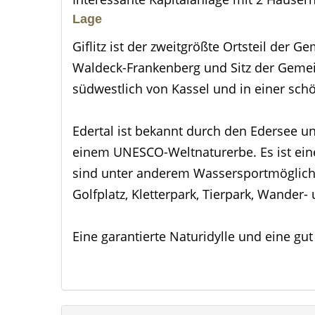
Lage
Giflitz ist der zweitgrößte Ortsteil der
Waldeck-Frankenberg und Sitz der Gemei
südwestlich von Kassel und in einer sch
Edertal ist bekannt durch den Edersee u
einem UNESCO-Weltnaturerbe. Es ist eine 
sind unter anderem Wassersportmöglichk
Golfplatz, Kletterpark, Tierpark, Wander
Eine garantierte Naturidylle und eine gut
Kindertagesstätte, Schulen, medizinische
Apotheken), Tankstellen, Gaststätten, Kf
in Giflitz und der näheren Umgebung vo