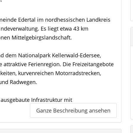
 Gemeinde Edertal im nordhessischen Landkreis
ndeverwaltung. Es liegt etwa 43 km
önen Mittelgebirgslandschaft.
nd dem Nationalpark Kellerwald-Edersee,
attraktive Ferienregion. Die Freizeitangebote
eiten, kurvenreichen Motorradstrecken,
- und Radwegen.
 ausgebaute Infrastruktur mit
r Versorgung (Krankenhaus, Ärzte, Zahnärzte,
Ganze Beschreibung ansehen
z-Werkstätten und Einkaufsmöglichkeiten sind
rhanden.