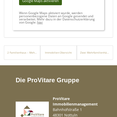
Google Maps aktivieren
Wenn Google Maps aktiviert wurde, werden
personenbezogene Daten an Google gesendet und
verarbeitet. Mehr dazu in der Datenschutzerklärung
von Google:
hier
2 Familienhaus – Mehrgenerationen finden eine Heimat mit großem Garten und Pool
Immobilien-Übersicht
Zwei Mehrfamilienhäuser mit erstklassigen Entwicklungsmöglichkeiten in guter Ehrenfelder Lage
Die ProVitare Gruppe
ProVitare
Immobilienmanagement
Bahnhofstraße 1
48301 Nottuln