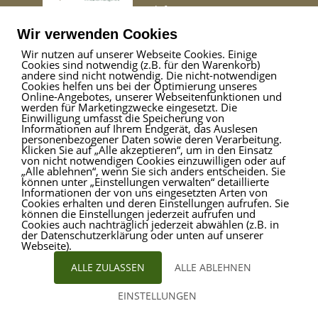
Telefon
02509 99 49 871
Mail
info@provitare.de
Wir verwenden Cookies
Wir nutzen auf unserer Webseite Cookies. Einige
Cookies sind notwendig (z.B. für den Warenkorb)
Impressum
|
Haftungsausschluss
|
Datenschutz
andere sind nicht notwendig. Die nicht-notwendigen
Cookies helfen uns bei der Optimierung unseres
Online-Angebotes, unserer Webseitenfunktionen und
werden für Marketingzwecke eingesetzt. Die
Einwilligung umfasst die Speicherung von
ProVitare Commercial
Informationen auf Ihrem Endgerät, das Auslesen
GmbH
personenbezogener Daten sowie deren Verarbeitung.
Klicken Sie auf „Alle akzeptieren“, um in den Einsatz
Bahnhofstraße 1
von nicht notwendigen Cookies einzuwilligen oder auf
48301 Nottuln
„Alle ablehnen“, wenn Sie sich anders entscheiden. Sie
können unter „Einstellungen verwalten“ detaillierte
Telefon
02509 99 49 871
Informationen der von uns eingesetzten Arten von
Mail
info@provitare.de
Cookies erhalten und deren Einstellungen aufrufen. Sie
können die Einstellungen jederzeit aufrufen und
Cookies auch nachträglich jederzeit abwählen (z.B. in
der Datenschutzerklärung oder unten auf unserer
Webseite).
ALLE ZULASSEN
ALLE ABLEHNEN
EINSTELLUNGEN
© ProVitare 2017 | designed von
Kirsten Deggim