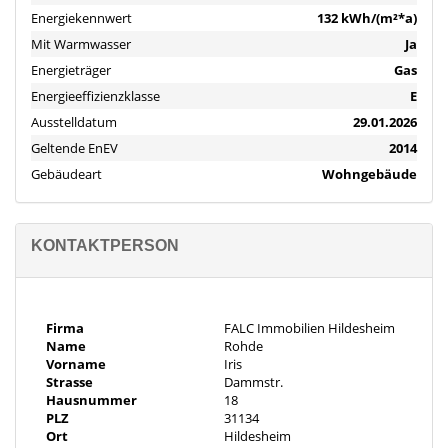
- Dach und Geschossdecke gedämmt
Energiekennwert
132 kWh/(m²*a)
- Fassade: Außendämmung nach DIN 4108 und Kellenputz
Mit Warmwasser
Ja
- Gaszentralheizung Fa. Wolf (Baujahr) /Heizkörper
Energieträger
Gas
- Warmwasseraufbereitung über Heizung
- offener Kamin (9 KW)
Energieeffizienzklasse
E
- Außenwasseranschluss und Brunnen im Garten
Ausstelldatum
29.01.2026
- Kunststofffenster doppelt verglast
Geltende EnEV
2014
- Elektroinstallation 3-adrig
Gebäudeart
Wohngebäude
- Glasfaseranschluss: nein (ist jedoch bereits in der Straße verlegt)
- kleines Balkonkraftwerk für Strom (auf Gartenhaus)
- Kelleraußentreppe
KONTAKTPERSON
- Keller: Anschlüsse für eine kleine Küche sind vorhanden
- Bodenbeläge: Parkettboden Erdgeschoss, Keller teilweise, Vinyl
(Bäder, Schlafzimmer), Fliesen (Diele, Küche)
Firma
FALC Immobilien Hildesheim
Modernisierungen:
Name
Rohde
--------------------------------------------------
Vorname
Iris
- Erneuerung Fenster (2019)
Strasse
Dammstr.
Hausnummer
18
Objektbeschreibung
PLZ
31134
Iris Rohde von FALC Immobilien Hildesheim freut sich, Ihnen
Ort
Hildesheim