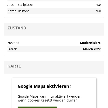
FALC Real Estate Dubai
Anzahl Stellplätze
1,0
Fatima Kazmi
Anzahl Balkone
1,0
E-Mail: fatima.kazmi@falcrealestate.com
Mobil: +971 58 667 2732 / 0585454979
Büro: +971 4 584 9218
ZUSTAND
Zustand
Modernisiert
Frei ab
March 2027
KARTE
Google Maps aktivieren?
Google Maps kann nur aktiviert werden,
wenn Cookies gesetzt werden dürfen.