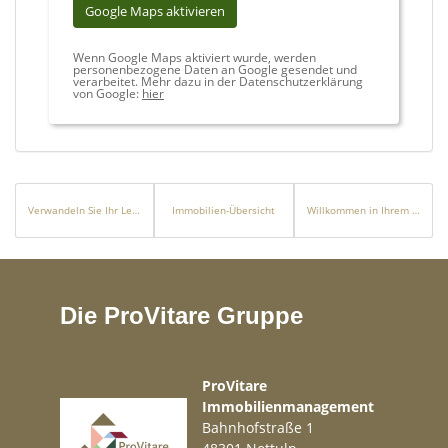
Google Maps aktivieren
Wenn Google Maps aktiviert wurde, werden
personenbezogene Daten an Google gesendet und
verarbeitet. Mehr dazu in der Datenschutzerklärung
von Google:
hier
Verwandeln Sie Ihr Leben mit einer Immobilieninvestition! Ihr Traumhaus oder Ihre Investitionsmöglichkeit in Dubai wartet auf Sie!
Immobilien-Übersicht
Willkommen in Ihrem neuen Zuhause mit Fernblick
Die ProVitare Gruppe
ProVitare
Immobilienmanagement
Bahnhofstraße 1