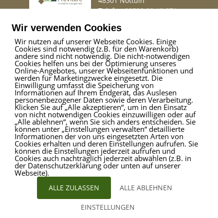
48301 Nottuln
Telefon
02509 99 49 871
Mail
info@provitare.de
Wir verwenden Cookies
Wir nutzen auf unserer Webseite Cookies. Einige
Cookies sind notwendig (z.B. für den Warenkorb)
Impressum
|
Haftungsausschluss
|
Datenschutz
andere sind nicht notwendig. Die nicht-notwendigen
Cookies helfen uns bei der Optimierung unseres
Online-Angebotes, unserer Webseitenfunktionen und
werden für Marketingzwecke eingesetzt. Die
Einwilligung umfasst die Speicherung von
ProVitare Commercial
Informationen auf Ihrem Endgerät, das Auslesen
GmbH
personenbezogener Daten sowie deren Verarbeitung.
Klicken Sie auf „Alle akzeptieren“, um in den Einsatz
Bahnhofstraße 1
von nicht notwendigen Cookies einzuwilligen oder auf
48301 Nottuln
„Alle ablehnen“, wenn Sie sich anders entscheiden. Sie
können unter „Einstellungen verwalten“ detaillierte
Telefon
02509 99 49 871
Informationen der von uns eingesetzten Arten von
Mail
info@provitare.de
Cookies erhalten und deren Einstellungen aufrufen. Sie
können die Einstellungen jederzeit aufrufen und
Cookies auch nachträglich jederzeit abwählen (z.B. in
der Datenschutzerklärung oder unten auf unserer
Webseite).
ALLE ZULASSEN
ALLE ABLEHNEN
EINSTELLUNGEN