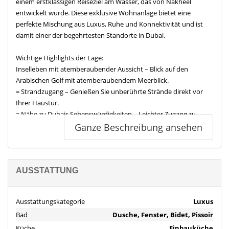
einem erstklassigen Reiseziel am Wasser, das von Nakheel
entwickelt wurde. Diese exklusive Wohnanlage bietet eine
perfekte Mischung aus Luxus, Ruhe und Konnektivität und ist
damit einer der begehrtesten Standorte in Dubai.
Wichtige Highlights der Lage:
Inselleben mit atemberaubender Aussicht – Blick auf den
Arabischen Golf mit atemberaubendem Meerblick.
= Strandzugang – Genießen Sie unberührte Strände direkt vor
Ihrer Haustür.
= Nähe zu Dubais Sehenswürdigkeiten – Leichter Zugang zu
wichtigen Zielen in der ganzen Stadt.
Ganze Beschreibung ansehen
Sehenswürdigkeiten und Anbindung in der Nähe:
= 20 Minuten – Downtown Dubai und Burj Khalifa
= 15 Minuten – Dubai International Airport (DXB)
AUSSTATTUNG
= 10 Minuten – Dubai Creek Harbour
= 10 Minuten – Deira und Al Khail Road für nahtlose Anbindung
Ausstattungskategorie
Luxus
= In der Nähe – Einkaufszentren, Luxusresorts, erstklassige
Bad
Dusche, Fenster, Bidet, Pissoir
Restaurants und Unterhaltungsmöglichkeiten
Küche
Einbauküche