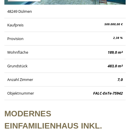
48249 Dülmen
569.000,00 €
Kaufpreis
2,38 %
Provision
Wohnfläche
189,0 m²
Grundstück
483,0 m²
Anzahl Zimmer
7,0
Objektnummer
FALC-EnTe-75942
MODERNES
EINFAMILIENHAUS INKL.