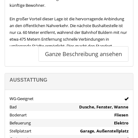
künftige Bewohner.
Ein großer Vorteil dieser Lage ist die hervorragende Anbindung
an den öffentlichen Nahverkehr. Die nächste Bushaltestelle ist
nur ca. 60 Meter entfernt, während der Bahnhof Buldern mit nur
etwa 475 Metern Entfernung schnelle Verbindungen in
umliegende Städte ermöglicht. Dies macht den Standort
besonders attraktiv für Pendler.
Ganze Beschreibung ansehen
Für den täglichen Bedarf und spontane Einkäufe befinden sich
Supermärkte und diverse Läden bequem erreichbar in der Nähe,
was durch den gut bewerteten Nahversorgungsindex
AUSSTATTUNG
unterstrichen wird. Familien kommen mit mehreren Spielplätzen
in unmittelbarer Nähe voll auf ihre Kosten, was zu einem
WG-Geeignet
kinderfreundlichen Flair beiträgt.
Bad
Dusche, Fenster, Wanne
Erholung und Freizeit finden Sie im nahegelegenen Schlosspark
Bodenart
Fliesen
Buldern, der nur etwa 300 Meter entfernt ist und sich ideal für
Befeuerung
Elektro
Spaziergänge oder sportliche Aktivitäten eignet. Zudem ist das
Stellplatzart
Garage, Außenstellplatz
Schloss Buldern, eine beeindruckende Sehenswürdigkeit,