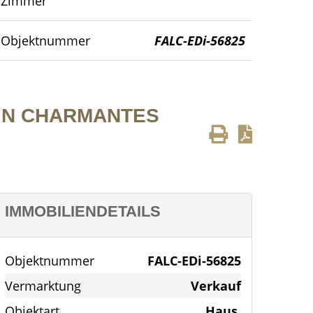
Zimmer
Gesamt -Seitenansicht des Hauses
Objektnummer
FALC-EDi-56825
EIN CHARMANTES
IMMOBILIENDETAILS
Objektnummer
FALC-EDi-56825
Vermarktung
Verkauf
Objektart
Haus,