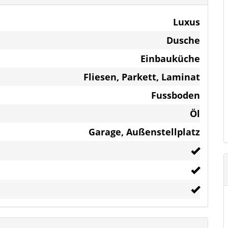
ern Entfernung ein großer Vorteil.
Luxus
er ca. 1 Kilometer entfernt liegt, voll auf
Dusche
Einbauküche
Fliesen, Parkett, Laminat
 italienische Fliesen
Fussboden
Stahlgeländer -Edelstahlhandlauf
Öl
ahl
Garage, Außenstellplatz
 Mikrowelle
 Regendusche
tung