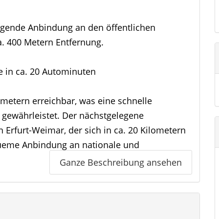
agende Anbindung an den öffentlichen
a. 400 Metern Entfernung.
e in ca. 20 Autominuten
ometern erreichbar, was eine schnelle
gewährleistet. Der nächstgelegene
n Erfurt-Weimar, der sich in ca. 20 Kilometern
queme Anbindung an nationale und
Ganze Beschreibung ansehen
n Einrichtungen des täglichen Bedarfs. Der
entfernt, und das Restaurant Landhaus - Zum
etern. Für Familien mit Kindern ist der