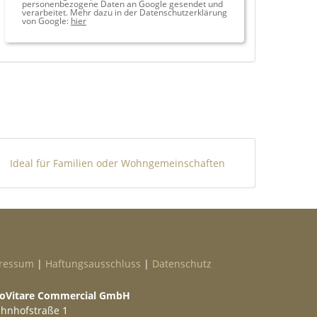
personenbezogene Daten an Google gesendet und
verarbeitet. Mehr dazu in der Datenschutzerklärung
von Google:
hier
Ideal für Familien oder Wohngemeinschaften
ressum
|
Haftungsausschluss
|
Datenschutz
oVitare Commercial GmbH
hnhofstraße 1