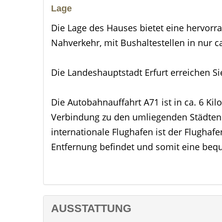
Lage
Die Lage des Hauses bietet eine hervorr
Nahverkehr, mit Bushaltestellen in nur c
Die Landeshauptstadt Erfurt erreichen Si
Die Autobahnauffahrt A71 ist in ca. 6 Kil
Verbindung zu den umliegenden Städten 
internationale Flughafen ist der Flughafe
Entfernung befindet und somit eine be
internationale Reiseziele bietet.
In der Umgebung finden Sie alle wichtige
nächste Supermarkt ist ca. 4 Kilometer 
AUSSTATTUNG
Ross erreichen Sie bereits nach ca. 400 M