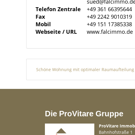
sued@falcimmo.d
Ihnen entdeckt zu werden.
Telefon Zentrale
+49 361 66395644
Fax
+49 2242 9010319
Architektur und Design:
Mobil
+49 151 17385338
Webseite / URL
www.falcimmo.de
-Die Architektur des Hauses besticht durc
-Große Fensterfronten sorgen für lichtd
atemberaubenden Blick in die Ferne.
-Der zum Teil offene Wohnbereich lädt 
-Hochwertige Materialien und stilvolle D
Schöne Wohnung mit optimaler Raumaufteilung
edle Boden - und Wandmaterialien, verl
besondere Note.
Räume:
Die ProVitare Gruppe
Wohnzimmer:
ProVitare Immo
-Ein großzügiger, offener Raum mit viel T
Bahnhofstraße 1