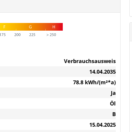
em Hauswirtschaftsraum
tauraum
ern im Wohnbereich mit großer Fernsicht
Verbrauchsausweis
14.04.2035
entümer liegen derzeit bei monatlich ca.
78.8 kWh/(m²*a)
iegt vor
Ja
Öl
n" könnte dieses stilvolle Einfamilienhaus
B
15.04.2025
e neuen Eigentümer.