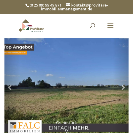
(0 25 09) 99 49 871
kontakt@provitare-
immobilienmanagement.de
Zurück
Wei
Grundstück