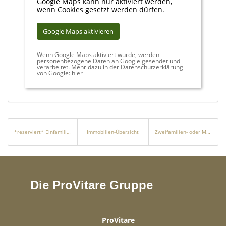
Google Maps kann nur aktiviert werden,
wenn Cookies gesetzt werden dürfen.
Google Maps aktivieren
Wenn Google Maps aktiviert wurde, werden
personenbezogene Daten an Google gesendet und
verarbeitet. Mehr dazu in der Datenschutzerklärung
von Google:
hier
*reserviert* Einfamilienhaus mit Indoor-Pool und Sauna in Hanglage
Immobilien-Übersicht
Zweifamilien- oder Mehrgenerationenhaus zur Fremd- oder Eigennutzung
Die ProVitare Gruppe
ProVitare