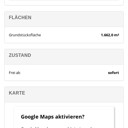
Verfügung. Über 200.000 aktive Interessenten warten bereits auf
Ihr Angebot. Bitte beachten Sie, dass das Exposé möglicherweise
unter Zuhilfenahme von Künstlicher Intelligenz (KI) erstellt oder
FLÄCHEN
überarbeitet wurde. Dabei wurden jedoch keine wesentlichen
Merkmale verändert.
Grundstücksfläche
1.662,0 m²
ZUSTAND
Frei ab
sofort
KARTE
Google Maps aktivieren?