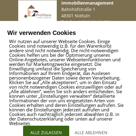
Immobilienmanagement
Bahnhofstraße 1
48301 Nottuln
Telefon
02509 99 49 871
Mail
info@provitare.de
Wir verwenden Cookies
Wir nutzen auf unserer Webseite Cookies. Einige
Cookies sind notwendig (z.B. für den Warenkorb)
Impressum
|
Haftungsausschluss
|
Datenschutz
andere sind nicht notwendig. Die nicht-notwendigen
Cookies helfen uns bei der Optimierung unseres
Online-Angebotes, unserer Webseitenfunktionen und
werden für Marketingzwecke eingesetzt. Die
Einwilligung umfasst die Speicherung von
ProVitare Commercial
Informationen auf Ihrem Endgerät, das Auslesen
GmbH
personenbezogener Daten sowie deren Verarbeitung.
Klicken Sie auf „Alle akzeptieren“, um in den Einsatz
Bahnhofstraße 1
von nicht notwendigen Cookies einzuwilligen oder auf
48301 Nottuln
„Alle ablehnen“, wenn Sie sich anders entscheiden. Sie
können unter „Einstellungen verwalten“ detaillierte
Telefon
02509 99 49 871
Informationen der von uns eingesetzten Arten von
Mail
info@provitare.de
Cookies erhalten und deren Einstellungen aufrufen. Sie
können die Einstellungen jederzeit aufrufen und
Cookies auch nachträglich jederzeit abwählen (z.B. in
der Datenschutzerklärung oder unten auf unserer
Webseite).
ALLE ZULASSEN
ALLE ABLEHNEN