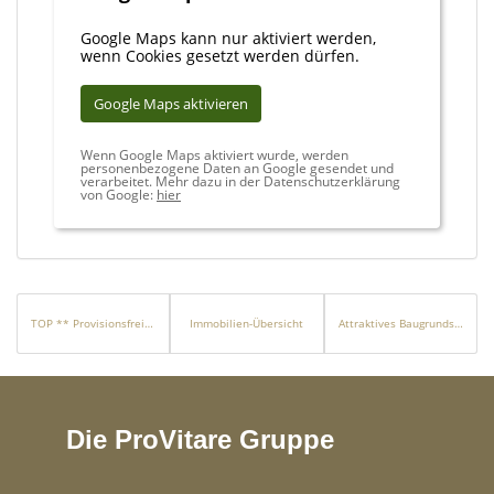
Google Maps kann nur aktiviert werden,
wenn Cookies gesetzt werden dürfen.
Google Maps aktivieren
Wenn Google Maps aktiviert wurde, werden
personenbezogene Daten an Google gesendet und
verarbeitet. Mehr dazu in der Datenschutzerklärung
von Google:
hier
TOP ** Provisionsfrei und sofort verfügbar **
Immobilien-Übersicht
Attraktives Baugrundstück in Vonyarcvashegy – Leben & Erholung am Nordufer des Balatons
Die ProVitare Gruppe