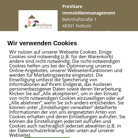
ProVitare
Immobilienmanagement
Bahnhofstraße 1
48301 Nottuln
Telefon
02509 99 49 871
Mail
info@provitare.de
Wir verwenden Cookies
Wir nutzen auf unserer Webseite Cookies. Einige
Cookies sind notwendig (z.B. für den Warenkorb)
Impressum
|
Haftungsausschluss
|
Datenschutz
andere sind nicht notwendig. Die nicht-notwendigen
Cookies helfen uns bei der Optimierung unseres
Online-Angebotes, unserer Webseitenfunktionen und
werden für Marketingzwecke eingesetzt. Die
Einwilligung umfasst die Speicherung von
ProVitare Commercial
Informationen auf Ihrem Endgerät, das Auslesen
GmbH
personenbezogener Daten sowie deren Verarbeitung.
Klicken Sie auf „Alle akzeptieren“, um in den Einsatz
Bahnhofstraße 1
von nicht notwendigen Cookies einzuwilligen oder auf
48301 Nottuln
„Alle ablehnen“, wenn Sie sich anders entscheiden. Sie
können unter „Einstellungen verwalten“ detaillierte
Telefon
02509 99 49 871
Informationen der von uns eingesetzten Arten von
Mail
info@provitare.de
Cookies erhalten und deren Einstellungen aufrufen. Sie
können die Einstellungen jederzeit aufrufen und
Cookies auch nachträglich jederzeit abwählen (z.B. in
der Datenschutzerklärung oder unten auf unserer
Webseite).