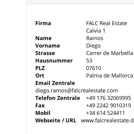
überzeugt.
Die Wohnung verfügt über eine Wohnfläc
Firma
FALC Real Estate
Calvia 1
außergewöhnlich großzügigen privaten G
Name
Ramos
und eine seltene Verbindung zwischen I
Vorname
Diego
Strasse
Carrer de Marbella
Besonders hervorzuheben ist die durchd
Hausnummer
53
Alle vier Schlafzimmer verfügen über e
PLZ
07610
Ort
Palma de Mallorca
bieten dadurch viel Tageslicht, gute Bel
Email Zentrale
wird das Raumangebot durch zwei voll a
diego.ramos@falcrealestate.com
Der helle Wohn- und Essbereich öffnet 
Telefon Zentrale
+49 176 32069995
fließende Übergänge zwischen Innen- u
Fax
+49 2242 9010319
Mobil
+34 614 524411
Webseite / URL
www.falcrealestate.
Der private Außenbereich eignet sich id
und bietet bei geringem Pflegeaufwand 