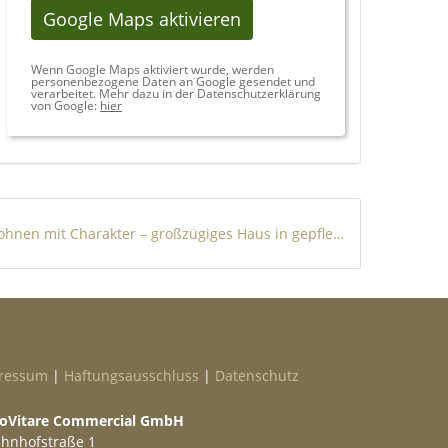
Google Maps aktivieren
Wenn Google Maps aktiviert wurde, werden
personenbezogene Daten an Google gesendet und
verarbeitet. Mehr dazu in der Datenschutzerklärung
von Google:
hier
Wohnen mit Charakter – großzügiges Haus in gepflegtem Zustand (Strandzugang inklusive)
ressum
|
Haftungsausschluss
|
Datenschutz
oVitare Commercial GmbH
hnhofstraße 1