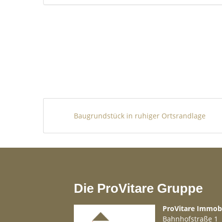
Sonstiges
FALC ist eine international aufgestellte
an erster Stelle steht. Zahlreiche Ausz
Agenten vor Ort sind absolute Kenner des
über Ihre Kontaktaufnahme. Machen Sie s
besten persönlich kennen. Wir sind der 
oder Verkauf Ihrer Traumimmobilie auf Ma
unserem großen Netzwerk an professionell
Baugrundstück in ruhiger Ortsrandlage
steuerliche oder anwaltliche Beratung, U
Instandhaltung Ihrer Ferienimmobilie.
Bitte beachten Sie, dass sämtliche Anga
Eigentümers beruhen und wir hierfür k
Die ProVitare Gruppe
Die Inhalte und Bilder dieses Exposés kön
erstellt worden sein.
ProVitare Immo
Bahnhofstraße 1