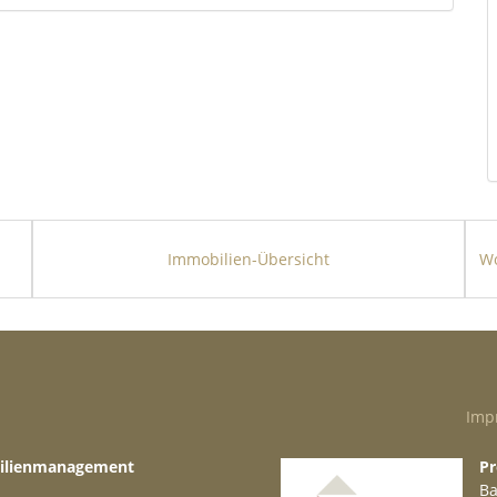
 Immobilienagentur, für die Kundenzufriedenheit
eichnungen belegen dies. Unsere kompetenten
 jeweiligen Marktes und freuen sich jederzeit
ich Ihr eigenes Bild und lernen Sie uns am
richtige Ansprechpartner, wenn es um den Kauf
llorca geht. Gerne lassen wir Sie hierbei von
en Dienstleistern partizipieren, sei es
Immobilien-Übersicht
nterstützung bei der Administration oder
ben teilweise oder ganz auf Angaben des
eine Gewähr übernehmen können.
Imp
nten mithilfe von künstlicher Intelligenz (KI)
bilienmanagement
Pr
Ba