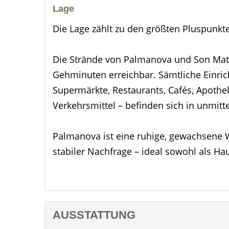
Lage
Die Lage zählt zu den größten Pluspunkt
Die Strände von Palmanova und Son Matí
Gehminuten erreichbar. Sämtliche Einric
Supermärkte, Restaurants, Cafés, Apothek
Verkehrsmittel – befinden sich in unmit
Palmanova ist eine ruhige, gewachsene 
stabiler Nachfrage – ideal sowohl als Ha
langfristige Investition.
Ausstattung
Die Wohnanlage ist auf ganzjährigen Ko
AUSSTATTUNG
folgende Gemeinschaftseinrichtungen: