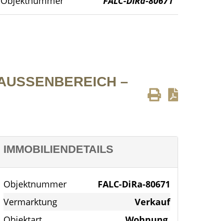
Objektnummer
FALC-DiRa-80671
Wohnzimmer
SSENBEREICH – N
IMMOBILIENDETAILS
Objektnummer
FALC-DiRa-80671
Vermarktung
Verkauf
Objektart
Wohnung,