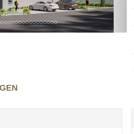
enansicht
NGEN