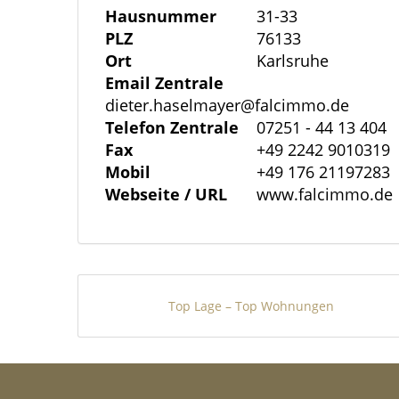
befindet sich im Untergeschoß.
Hausnummer
31-33
PLZ
76133
Ort
Karlsruhe
Das geplante Mehrfamilienwohnhaus wir
Email Zentrale
dreigeschossiges Gebäude mit zurückspr
dieter.haselmayer@falcimmo.de
errichtet. Das Dach ist ein Flachdach mi
Telefon Zentrale
07251 - 44 13 404
Wohnungen und im Untergeschoss und 
Fax
+49 2242 9010319
erstellt, die Wohnungen im Erdgeschoss s
Mobil
+49 176 21197283
Webseite / URL
www.falcimmo.de
Die Einheiten im Erdgeschoss bzw. Ober
Balkon. Durch ihre Lage und Geometrie is
Das Penthouse beinhaltet eine großzüg
Dachterrassen. Die Grundrisse zeigen e
Top Lage – Top Wohnungen
großflächiger bodentiefer Verglasung zu
ausreichend Platz zum Spielen und/oder
großen Wohnungen verfügen über einen