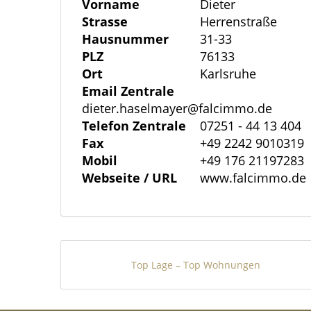
Vorname
Dieter
sich im Erdgeschoß. Das geplante Mehr
Strasse
Herrenstraße
Massivbauweise als dreigeschossiges G
Hausnummer
31-33
Staffelgeschoss als KfW 55 Haus errichte
PLZ
76133
Attika. Je Geschoss werden zwei Wohnu
Ort
Karlsruhe
Email Zentrale
Dachgeschoss/Penthouse je eine Wohnun
dieter.haselmayer@falcimmo.de
sind barrierefrei.
Telefon Zentrale
07251 - 44 13 404
Fax
+49 2242 9010319
Die Einheiten im Erdgeschoss bzw. Ober
Mobil
+49 176 21197283
Balkon. Durch ihre Lage und Geometrie is
Webseite / URL
www.falcimmo.de
Das Penthouse beinhaltet eine großzüg
Dachterrassen. Die Grundrisse zeigen e
großflächiger bodentiefer Verglasung zu
ausreichend Platz zum Spielen und/oder
Top Lage – Top Wohnungen
großen Wohnungen verfügen über einen
erhalten weiterhin einen zusätzlichen Ke