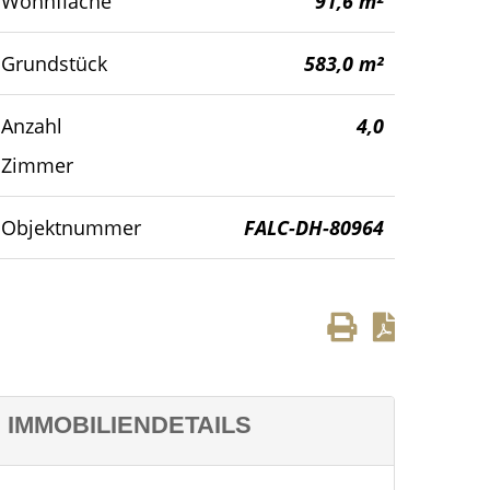
Wohnfläche
91,6 m²
Gartenansicht
Grundstück
583,0 m²
Anzahl
4,0
Zimmer
Objektnummer
FALC-DH-80964
IMMOBILIENDETAILS