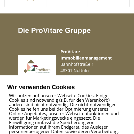
Die ProVitare Gruppe
ProVitare
Immobilienmanagement
Bahnhofstraße 1
48301 Nottuln
Telefon
02509 99 49 871
Mail
info@provitare.de
Wir verwenden Cookies
Wir nutzen auf unserer Webseite Cookies. Einige
Cookies sind notwendig (z.B. für den Warenkorb)
Impressum
|
Haftungsausschluss
|
Datenschutz
andere sind nicht notwendig. Die nicht-notwendigen
Cookies helfen uns bei der Optimierung unseres
Online-Angebotes, unserer Webseitenfunktionen und
werden für Marketingzwecke eingesetzt. Die
Einwilligung umfasst die Speicherung von
ProVitare Commercial
Informationen auf Ihrem Endgerät, das Auslesen
GmbH
personenbezogener Daten sowie deren Verarbeitung.