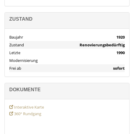
Die Objektbeschreibung beruht ganz oder zum Teil auf
Informationen der Eigentümer. Für die Richtigkeit oder
ZUSTAND
Vollständigkeit der Angaben übernimmt FALC Immobilien daher
keine Gewähr.
Baujahr
1920
Zustand
Renovierungsbedürftig
Letzte
1990
Modernisierung
Frei ab
sofort
DOKUMENTE
Interaktive Karte
360° Rundgang