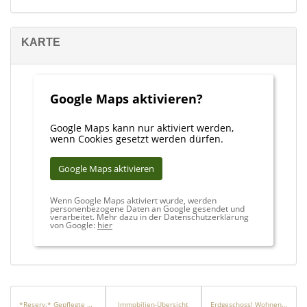
KARTE
Google Maps aktivieren?
Google Maps kann nur aktiviert werden,
wenn Cookies gesetzt werden dürfen.
Google Maps aktivieren
Wenn Google Maps aktiviert wurde, werden
personenbezogene Daten an Google gesendet und
verarbeitet. Mehr dazu in der Datenschutzerklärung
von Google:
hier
*Reserv.* Gepflegte Doppelhaushälfte mit Kamin in ruhiger und naturnaher Lage!
Immobilien-Übersicht
Erdgeschoss! Wohnen im Neubau – sorgenfrei und modern!