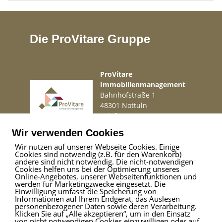
Die ProVitare Gruppe
ProVitare
Immobilienmanagement
Bahnhofstraße 1
48301 Nottuln
Telefon
02509 99 49 871
Mail
info@provitare.de
Wir verwenden Cookies
Wir nutzen auf unserer Webseite Cookies. Einige
Cookies sind notwendig (z.B. für den Warenkorb)
Impressum
|
Haftungsausschluss
|
Datenschutz
andere sind nicht notwendig. Die nicht-notwendigen
Cookies helfen uns bei der Optimierung unseres
Online-Angebotes, unserer Webseitenfunktionen und
werden für Marketingzwecke eingesetzt. Die
Einwilligung umfasst die Speicherung von
ProVitare Commercial
Informationen auf Ihrem Endgerät, das Auslesen
GmbH
personenbezogener Daten sowie deren Verarbeitung.
Klicken Sie auf „Alle akzeptieren“, um in den Einsatz
Bahnhofstraße 1
von nicht notwendigen Cookies einzuwilligen oder auf