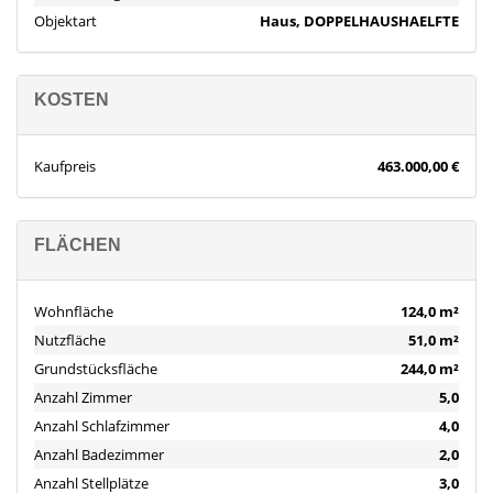
Dann kontaktieren Sie uns gerne! Wir stehen Ihnen
täglich von
Objektart
Haus, DOPPELHAUSHAELFTE
Montag bis Sonntag zwischen 6:00 und 22:00 Uhr
persönlich
zur Verfügung. Über
200.000 aktive Interessenten
warten
bereits auf Ihr Angebot.
KOSTEN
Bitte beachten Sie, dass das Exposé möglicherweise unter
Zuhilfenahme von
Künstlicher Intelligenz (KI)
erstellt oder
Kaufpreis
463.000,00 €
überarbeitet wurde. Dabei wurden jedoch keine wesentlichen
Merkmale verändert.
FLÄCHEN
Wohnfläche
124,0 m²
Nutzfläche
51,0 m²
Grundstücksfläche
244,0 m²
Anzahl Zimmer
5,0
Anzahl Schlafzimmer
4,0
Anzahl Badezimmer
2,0
Anzahl Stellplätze
3,0