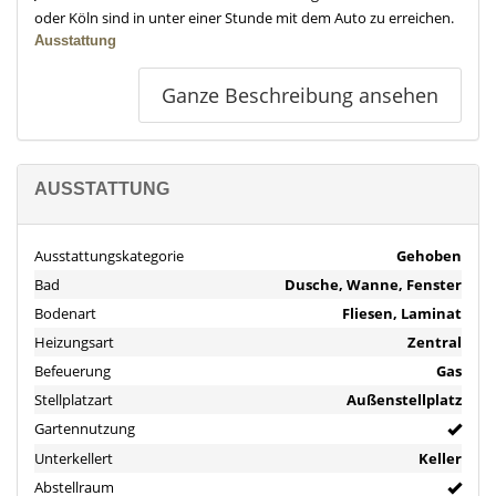
oder Köln sind in unter einer Stunde mit dem Auto zu erreichen.
Ausstattung
- Gaszentralheizung inklusive Solarthermie für Fußbodenheizung
Ganze Beschreibung ansehen
und Warmwasser
- PV Anlage mit 8 kWp und 10 kWh Stromspeicher
- Fliesenbeläge in Küche, Wohnzimmer, Bädern und Keller
- Ein Badezimmer mit Badewanne und separater Dusche
AUSSTATTUNG
- Zweites Bad mit Dusche
- Moderne dreifach verglaste Fenster mit elektrischen Rollläden
an allen Fenstern
Ausstattungskategorie
Gehoben
- Hochgeschwindigkeitsinternetanschluss (FTTH) vorhanden
Bad
Dusche, Wanne, Fenster
- Solide Stein auf Stein Bauweise der Außenwände inklusive
Bodenart
Fliesen, Laminat
WDVS
- Flexible Innenwände in Ständerbauweise
Heizungsart
Zentral
- Markise zur Beschattung der Terrasse
Befeuerung
Gas
- Beheizter Kellerraum
Stellplatzart
Außenstellplatz
- Gepflegter Gartenbereich ideal für Freizeitaktivitäten und
Gartennutzung
Entspannung
Unterkellert
Keller
- Wärmepumpe, Garage und Wallbox vorbereitet
Abstellraum
Objektbeschreibung