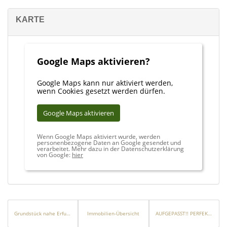
KARTE
Google Maps aktivieren?
Google Maps kann nur aktiviert werden,
wenn Cookies gesetzt werden dürfen.
Google Maps aktivieren
Wenn Google Maps aktiviert wurde, werden
personenbezogene Daten an Google gesendet und
verarbeitet. Mehr dazu in der Datenschutzerklärung
von Google:
hier
Grundstück nahe Erfurt mit Baugenehmigung für *Tiny * Modul-Doppelhaus oder Massivhaus.
Immobilien-Übersicht
AUFGEPASST!! PERFEKTE KAPITALANLAGE! Neubau-1-Zimmer-Wohnung in Nürnberg zentraler Lage