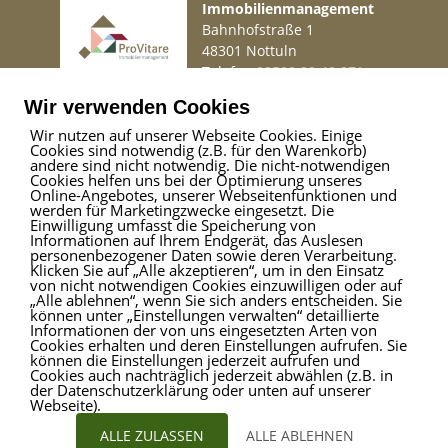
Immobilienmanagement
Bahnhofstraße 1
48301 Nottuln
Telefon
02509 99 49 871
Mail
info@provitare.de
Wir verwenden Cookies
Wir nutzen auf unserer Webseite Cookies. Einige
Cookies sind notwendig (z.B. für den Warenkorb)
Impressum
|
Haftungsausschluss
|
Datenschutz
andere sind nicht notwendig. Die nicht-notwendigen
Cookies helfen uns bei der Optimierung unseres
Online-Angebotes, unserer Webseitenfunktionen und
werden für Marketingzwecke eingesetzt. Die
Einwilligung umfasst die Speicherung von
ProVitare Commercial
Informationen auf Ihrem Endgerät, das Auslesen
GmbH
personenbezogener Daten sowie deren Verarbeitung.
Klicken Sie auf „Alle akzeptieren“, um in den Einsatz
Bahnhofstraße 1
von nicht notwendigen Cookies einzuwilligen oder auf
48301 Nottuln
„Alle ablehnen“, wenn Sie sich anders entscheiden. Sie
können unter „Einstellungen verwalten“ detaillierte
Telefon
02509 99 49 871
Informationen der von uns eingesetzten Arten von
Mail
info@provitare.de
Cookies erhalten und deren Einstellungen aufrufen. Sie
können die Einstellungen jederzeit aufrufen und
Cookies auch nachträglich jederzeit abwählen (z.B. in
der Datenschutzerklärung oder unten auf unserer
Webseite).
ALLE ZULASSEN
ALLE ABLEHNEN