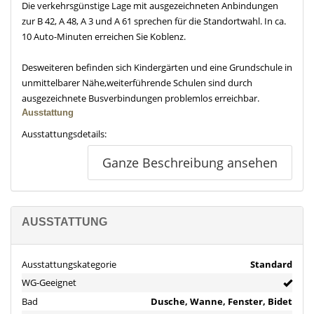
Die verkehrsgünstige Lage mit ausgezeichneten Anbindungen
zur B 42, A 48, A 3 und A 61 sprechen für die Standortwahl. In ca.
10 Auto-Minuten erreichen Sie Koblenz.
Desweiteren befinden sich Kindergärten und eine Grundschule in
unmittelbarer Nähe,weiterführende Schulen sind durch
ausgezeichnete Busverbindungen problemlos erreichbar.
Ausstattung
Ausstattungsdetails:
Ganze Beschreibung ansehen
- Fliesenboden
- Badezimmer mit Wanne, Dusche, Waschbecken, WC und BD
- Gaszentralheizung aus 2020
- Holzfenster mit Doppelverglasung und Rolläden
AUSSTATTUNG
- Gäste WC
- Waschkeller
Ausstattungskategorie
Standard
Die Wohnung ist zur Zeit für 500,00 €/Monat Kaltmiete vermietet.
WG-Geeignet
Objektbeschreibung
Bad
Dusche, Wanne, Fenster, Bidet
Diese 3-Zimmer-Eigentumswohnung bietet Ihnen einen