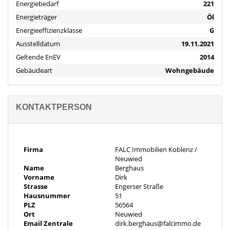
Energiebedarf
221
Sofern Sie auf eine Wohnung in toller Lage Wert legen, ist diese
Energieträger
Öl
Immobilie das ideale Angebot für Sie.
Energieeffizienzklasse
G
Wir bieten nicht nur eine kostenlose Hotline, sondern auch einen
Ausstelldatum
19.11.2021
Service am Wochenende. Bei Interesse geben Sie bitte immer
Geltende EnEV
2014
Ihre vollständigen Kontaktdaten an.
Gebäudeart
Wohngebäude
Die Objektbeschreibung beruht ganz oder zum Teil auf Angaben
des Eigentümers. Für die Richtigkeit oder Vollständigkeit
KONTAKTPERSON
übernehmen wir keine Gewähr.
Sie wollen Ihre Immobilie ebenfalls professionell vermarkten,
rufen Sie uns an, wir stehen Ihnen von Mo. bis So.
Firma
FALC Immobilien Koblenz /
Neuwied
Name
Berghaus
Vorname
Dirk
Strasse
Engerser Straße
Hausnummer
51
PLZ
56564
Ort
Neuwied
Email Zentrale
dirk.berghaus@falcimmo.de