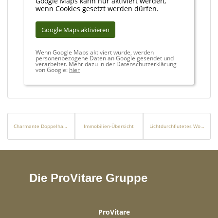
Google Maps kann nur aktiviert werden,
wenn Cookies gesetzt werden dürfen.
Google Maps aktivieren
Wenn Google Maps aktiviert wurde, werden
personenbezogene Daten an Google gesendet und
verarbeitet. Mehr dazu in der Datenschutzerklärung
von Google:
hier
Charmante Doppelhaushälfte mit historischem Flair in Overath-Steinenbrück
Immobilien-Übersicht
Lichtdurchflutetes Wohnparadies mit Einliegerwohnung, Balkon und traumhaftem Garten
Die ProVitare Gruppe
ProVitare