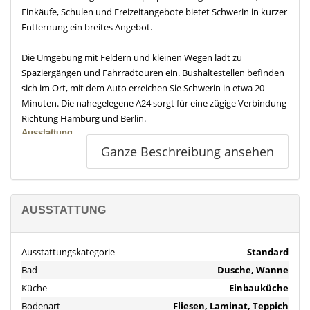
Einkäufe, Schulen und Freizeitangebote bietet Schwerin in kurzer
Entfernung ein breites Angebot.
Die Umgebung mit Feldern und kleinen Wegen lädt zu
Spaziergängen und Fahrradtouren ein. Bushaltestellen befinden
sich im Ort, mit dem Auto erreichen Sie Schwerin in etwa 20
Minuten. Die nahegelegene A24 sorgt für eine zügige Verbindung
Richtung Hamburg und Berlin.
Ausstattung
Ganze Beschreibung ansehen
- Baujahr 1981
- Wohnfläche ca. 135 m²
- Nutzfläche ca. 77 m²
- 5 Zimmer
AUSSTATTUNG
- beheizter Alu-Wintergarten von 2012 mit Fußbodenheizung,
großflächigen Glas-Schiebeelementen und Glasdach nebst
geteilter Markise
Ausstattungskategorie
Standard
- Gäste WC
Bad
Dusche, Wanne
- Küche mit Einbauküche und Elektrogeräten
Küche
Einbauküche
- Vollkeller mit weiterem Bad und zwei wohnlich ausgebauten
Zimmern
Bodenart
Fliesen, Laminat, Teppich