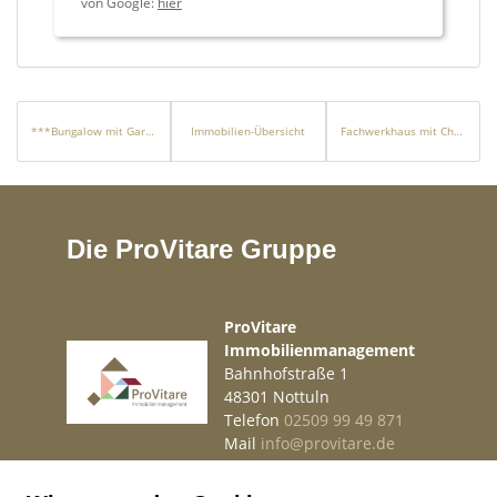
von Google:
hier
***Bungalow mit Garten und viel Gestaltungspotential in ruhiger Lage***
Immobilien-Übersicht
Fachwerkhaus mit Charme
Die ProVitare Gruppe
ProVitare
Immobilienmanagement
Bahnhofstraße 1
48301 Nottuln
Telefon
02509 99 49 871
Mail
info@provitare.de