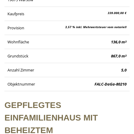
339.000,00 €
Kaufpreis
3,57 % inkl. Mehrwertsteuer vom notariell
Provision
beurkundeten Kaufpreis
Wohnfläche
136,0 m²
Grundstück
867,0 m²
Anzahl Zimmer
5,0
Objektnummer
FALC-DaGa-80210
GEPFLEGTES
EINFAMILIENHAUS MIT
BEHEIZTEM