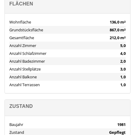
FLÄCHEN
sondern auch viele weitere nützliche Informationen für
Kaufinteressenten und Eigentümer.
Wohnfläche
136,0 m²
Grundstücksfläche
867,0 m²
Gesamtfläche
212,0 m²
Anzahl Zimmer
5,0
Anzahl Schlafzimmer
4,0
Anzahl Badezimmer
2,0
Anzahl Stellplätze
3,0
Anzahl Balkone
1,0
Anzahl Terrassen
1,0
ZUSTAND
Baujahr
1981
Zustand
Gepflegt