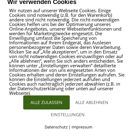
Wir verwenden Cookies
Impressum
|
Haftungsausschluss
|
Datenschutz
Wir nutzen auf unserer Webseite Cookies. Einige
Cookies sind notwendig (z.B. für den Warenkorb)
andere sind nicht notwendig. Die nicht-notwendigen
Cookies helfen uns bei der Optimierung unseres
ProVitare Commercial
Online-Angebotes, unserer Webseitenfunktionen und
werden für Marketingzwecke eingesetzt. Die
GmbH
Einwilligung umfasst die Speicherung von
Bahnhofstraße 1
Informationen auf Ihrem Endgerät, das Auslesen
48301 Nottuln
personenbezogener Daten sowie deren Verarbeitung.
Klicken Sie auf „Alle akzeptieren“, um in den Einsatz
Telefon
02509 99 49 871
von nicht notwendigen Cookies einzuwilligen oder auf
Mail
info@provitare.de
„Alle ablehnen“, wenn Sie sich anders entscheiden. Sie
können unter „Einstellungen verwalten“ detaillierte
Informationen der von uns eingesetzten Arten von
Cookies erhalten und deren Einstellungen aufrufen. Sie
können die Einstellungen jederzeit aufrufen und
Cookies auch nachträglich jederzeit abwählen (z.B. in
der Datenschutzerklärung oder unten auf unserer
Webseite).
ALLE ZULASSEN
ALLE ABLEHNEN
© ProVitare 2017 | designed von
Kirsten Deggim
EINSTELLUNGEN
Marketing & Design
Datenschutz
|
Impressum
Cookies