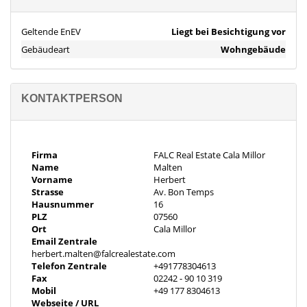
Ausstattung
Stadtstrom und Stadtwasser
Geltende EnEV
Liegt bei Besichtigung vor
Klimaanlage
Gebäudeart
Wohngebäude
Alarmanlage
Vorinstallation Heizung
doppelverglaste Fenster
KONTAKTPERSON
Pool
Objektbeschreibung
Exklusives Anwesen mit Panoramablick in Colònia de Sant Pere,
Spanien
Firma
FALC Real Estate Cala Millor
Name
Malten
Vorname
Herbert
Zum Kauf steht ein außergewöhnliches Anwesen in der
Strasse
Av. Bon Temps
begehrten Region Colònia de Sant Pere auf der bezaubernden
Hausnummer
16
Insel Mallorca. Diese exklusive Immobilie, die für 3.700.000 Euro
PLZ
07560
Ort
Cala Millor
angeboten wird, kombiniert Luxus, Modernität und
Email Zentrale
mediterranen Charme in Perfektion.
herbert.malten@falcrealestate.com
Telefon Zentrale
+491778304613
Das Anwesen erstreckt sich über eine großzügige Wohnfläche
Fax
02242 - 90 10 319
und bietet ausreichend Platz für gehobene Ansprüche. Mit einem
Mobil
+49 177 8304613
Webseite / URL
weitläufigen Grundstück, das von üppiger Vegetation umgeben