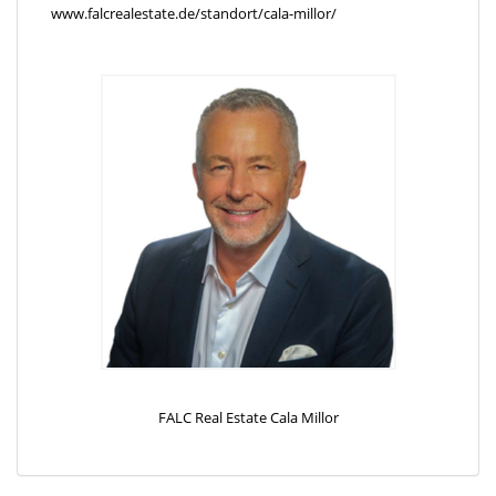
www.falcrealestate.de/standort/cala-millor/
ist, eröffnet sich ein unvergleichlicher Blick auf das kristallklare
Wasser des Mittelmeers und die malerischen Berge der
Umgebung.
Der Wohnbereich ist durch seine offene und helle Gestaltung
charakterisiert. Großzügige Fensterfronten ermöglichen einen
nahtlosen Übergang zwischen Innen- und Außenbereich und
lassen viel Tageslicht herein. Die hochwertigen Materialien und
die exquisite Verarbeitung unterstreichen den exklusiven
Charakter dieses Hauses.
Die Küche besticht durch modernste Ausstattung und elegantes
Design, während der Essbereich Platz für gesellige
Zusammenkünfte bietet. Mehrere Schlafzimmer und Bäder,
darunter ein luxuriöses Hauptschlafzimmer mit en-suite Bad,
sorgen für höchsten Wohnkomfort und Privatsphäre.
FALC Real Estate Cala Millor
Die Außenanlage ist ebenso beeindruckend gestaltet und bietet
mehrere Terrassenbereiche, einen wunderschönen Pool sowie
großzügige Grünflächen. Hier können Sie die mediterrane Sonne