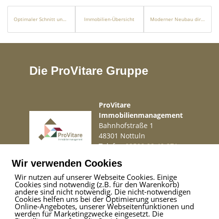
Optimaler Schnitt und großer Balkon: 1-Zimmer Wohnung (1. OG) im Herzen von Schnelsen!
Immobilien-Übersicht
Moderner Neubau direkt am Naturstrand
Die ProVitare Gruppe
ProVitare
Immobilienmanagement
Bahnhofstraße 1
48301 Nottuln
Telefon
02509 99 49 871
Mail
info@provitare.de
Wir verwenden Cookies
Wir nutzen auf unserer Webseite Cookies. Einige
Cookies sind notwendig (z.B. für den Warenkorb)
Impressum
|
Haftungsausschluss
|
Datenschutz
andere sind nicht notwendig. Die nicht-notwendigen
Cookies helfen uns bei der Optimierung unseres
Online-Angebotes, unserer Webseitenfunktionen und
werden für Marketingzwecke eingesetzt. Die