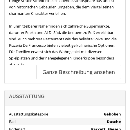
ruhige Straße strahlt eine einladende Atmosphäre aus und ist
von historischen Gebäuden umgeben, die dem Viertel seinen
charmanten Charakter verleihen.
In unmittelbarer Nähe finden sich zahlreiche Supermärkte,
darunter Edeka und ALDI Süd, die bequem zu Fuß erreichbar
sind. Auch mehrere Restaurants wie das beliebte Shiva und die
Pizzeria Da Francesco bieten vielseitige kulinarische Optionen.
Für Familien erweist sich das Wohngebiet mit diversen
Spielplätzen und der nahegelegenen Kinderkrippe besonders
attraktiv.
Ganze Beschreibung ansehen
Die hervorragende Anbindung an den öffentlichen Nahverkehr,
mit Bushaltestellen und einem Bahnhof nur wenige Gehminuten
entfernt, unterstreicht die Bequemlichkeit dieser Lage. Zusätzlich
gelangen Autofahrer rasch zu wichtigen Autobahnen. Der
AUSSTATTUNG
nächstgelegene internationale Flughafen ist etwa 30 Minuten
Fahrzeit entfernt, was diese Immobilie auch für Pendler sehr
Ausstattungskategorie
Gehoben
interessant macht.
Bad
Dusche
Was die Gesundheitsversorgung angeht, sind sowohl Zahnärzte
Bodenart
Parkett, Fliesen