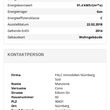
Räumlichkeiten: 2 gut geschnittene, helle Zimmer mit
Energiekennwert
91.4 kWh/(m²*a)
durchdachter Aufteilung
Energieträger
Gas
Energieeffizienzklasse
C
Bodenbeläge: Wohnbereich mit modernem, pflegeleichtem
Ausstelldatum
22.02.2018
Laminatboden
Geltende EnEV
2014
Badezimmer: Zeitlos gefliest, mit Dusche, Waschbecken und WC
Gebäudeart
Wohngebäude
Komfort: Personenaufzug für barrierearmen Zugang
KONTAKTPERSON
Zustand: Sehr gepflegter Gesamtzustand des Hauses und der
Wohnung
Objektbeschreibung
Firma
FALC Immobilien Nürnberg
Investment-Paket: 1-Zimmer-Wohnung (frei) + 2-Zimmer-
Süd
Wohnung (vermietet) – attraktives Doppelangebot für Anleger
Name
Manzione
Beschreibung – Zwei Wohnungen, ein starkes Investment
Vorname
Cono
Strasse
Edison Str.
Hausnummer
60
Zum Verkauf steht ein attraktives Immobilienpaket, bestehend
PLZ
90431
aus einer freien 1-Zimmer-Wohnung mit Balkon sowie einer
Ort
Nürnberg
vermieteten 2-Zimmer-Wohnung ebenfalls mit Balkon. Beide