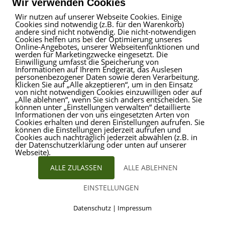
Wir verwenden Cookies
Wir nutzen auf unserer Webseite Cookies. Einige
Möchten auch Sie Ihre Immobilie professionell vermarkten?
Cookies sind notwendig (z.B. für den Warenkorb)
Impressum
|
Haftungsausschluss
|
Datenschutz
Dann kontaktieren Sie uns gerne! Wir stehen Ihnen
täglich von
andere sind nicht notwendig. Die nicht-notwendigen
Montag bis Sonntag zwischen 6:00 und 22:00 Uhr
persönlich
Cookies helfen uns bei der Optimierung unseres
Online-Angebotes, unserer Webseitenfunktionen und
zur Verfügung. Über
200.000 aktive Interessenten
warten
werden für Marketingzwecke eingesetzt. Die
bereits auf Ihr Angebot.
Einwilligung umfasst die Speicherung von
ProVitare Commercial
Informationen auf Ihrem Endgerät, das Auslesen
GmbH
personenbezogener Daten sowie deren Verarbeitung.
Bitte beachten Sie, dass das Exposé möglicherweise unter
Klicken Sie auf „Alle akzeptieren“, um in den Einsatz
Bahnhofstraße 1
Zuhilfenahme von
Künstlicher Intelligenz (KI)
erstellt oder
von nicht notwendigen Cookies einzuwilligen oder auf
48301 Nottuln
„Alle ablehnen“, wenn Sie sich anders entscheiden. Sie
überarbeitet wurde. Dabei wurden jedoch keine wesentlichen
können unter „Einstellungen verwalten“ detaillierte
Telefon
02509 99 49 871
Merkmale verändert.
Informationen der von uns eingesetzten Arten von
Mail
info@provitare.de
Cookies erhalten und deren Einstellungen aufrufen. Sie
können die Einstellungen jederzeit aufrufen und
Cookies auch nachträglich jederzeit abwählen (z.B. in
der Datenschutzerklärung oder unten auf unserer
Webseite).
ALLE ZULASSEN
ALLE ABLEHNEN
EINSTELLUNGEN
© ProVitare 2017 | designed von
Kirsten Deggim
Datenschutz
|
Impressum
Marketing & Design
Cookies