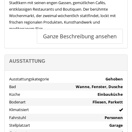
Stadtkern mit seinen engen Gassen, gemütlichen Cafés,
erstklassigen Restaurants und Boutiquen. Der berühmte
Wochenmarkt, der zweimal wöchentlich stattfindet, lockt mit
frischen regionalen Produkten, Kunsthandwerk und
mediterranem Flair.
Ganze Beschreibung ansehen
Für Familien bietet Santanyí eine gute Auswahl an Schulen,
darunter internationale Einrichtungen, die für Kinder aller
Altersgruppen geeignet sind. Sportbegeisterte kommen in den
örtlichen Sportvereinen und Fitnessstudios auf ihre Kosten,
AUSSTATTUNG
während Naturliebhaber die nahegelegenen Strände wie Cala
Santanyí oder Cala Mondragó genießen können – beide nur eine
Ausstattungskategorie
Gehoben
kurze Fahrt entfernt.
Bad
Wanne, Fenster, Dusche
Das Umland lädt mit seinen malerischen Buchten, Wander- und
Küche
Einbauküche
Radwegen zu zahlreichen Freizeitaktivitäten ein. Auch der
Bodenart
Fliesen, Parkett
Naturpark Mondragó ist nur wenige Kilometer entfernt und
Klimatisiert
bietet eine atemberaubende Kulisse für Erholungssuchende.
Fahrstuhl
Personen
Stellplatzart
Garage
Die gute Infrastruktur macht Santanyí zu einem idealen