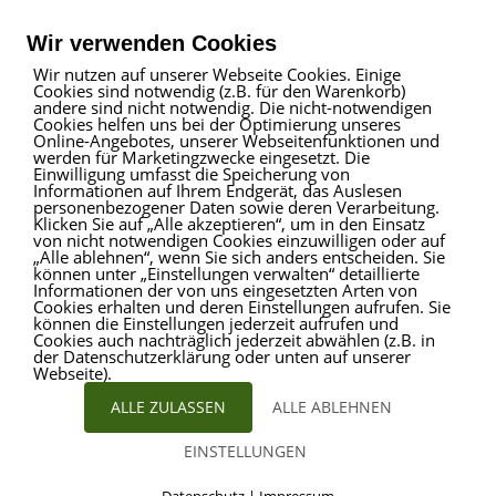
Telefon
02509 99 49 871
Mail
info@provitare.de
Wir verwenden Cookies
Wir nutzen auf unserer Webseite Cookies. Einige
Cookies sind notwendig (z.B. für den Warenkorb)
Impressum
|
Haftungsausschluss
|
Datenschutz
andere sind nicht notwendig. Die nicht-notwendigen
Cookies helfen uns bei der Optimierung unseres
Online-Angebotes, unserer Webseitenfunktionen und
werden für Marketingzwecke eingesetzt. Die
Einwilligung umfasst die Speicherung von
ProVitare Commercial
Informationen auf Ihrem Endgerät, das Auslesen
GmbH
personenbezogener Daten sowie deren Verarbeitung.
Klicken Sie auf „Alle akzeptieren“, um in den Einsatz
Bahnhofstraße 1
von nicht notwendigen Cookies einzuwilligen oder auf
48301 Nottuln
„Alle ablehnen“, wenn Sie sich anders entscheiden. Sie
können unter „Einstellungen verwalten“ detaillierte
Telefon
02509 99 49 871
Informationen der von uns eingesetzten Arten von
Mail
info@provitare.de
Cookies erhalten und deren Einstellungen aufrufen. Sie
können die Einstellungen jederzeit aufrufen und
Cookies auch nachträglich jederzeit abwählen (z.B. in
der Datenschutzerklärung oder unten auf unserer
Webseite).
ALLE ZULASSEN
ALLE ABLEHNEN
EINSTELLUNGEN
© ProVitare 2017 | designed von
Kirsten Deggim