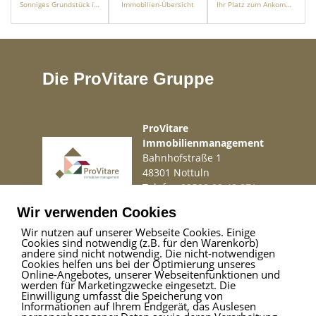
Sonniges Grundstück im Herzen von Roggden – ideal für Ihr Tiny House
Immobilien-Übersicht
Ihr Platz zum Ankommen: Baugrundstück für Traumhaus oder Tiny House in ruhiger Lage
Die ProVitare Gruppe
ProVitare
Immobilienmanagement
Bahnhofstraße 1
48301 Nottuln
Telefon
02509 99 49 871
Mail
info@provitare.de
Wir verwenden Cookies
Wir nutzen auf unserer Webseite Cookies. Einige
Cookies sind notwendig (z.B. für den Warenkorb)
Impressum
|
Haftungsausschluss
|
Datenschutz
andere sind nicht notwendig. Die nicht-notwendigen
Cookies helfen uns bei der Optimierung unseres
Online-Angebotes, unserer Webseitenfunktionen und
werden für Marketingzwecke eingesetzt. Die
Einwilligung umfasst die Speicherung von
ProVitare Commercial
Informationen auf Ihrem Endgerät, das Auslesen
GmbH