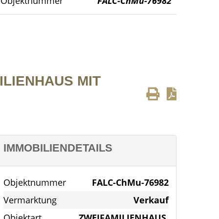
Objektnummer
FALC-ChMu-76982
LIENHAUS MIT
IMMOBILIENDETAILS
Objektnummer
FALC-ChMu-76982
Vermarktung
Verkauf
Objektart
ZWEIFAMILIENHAUS,