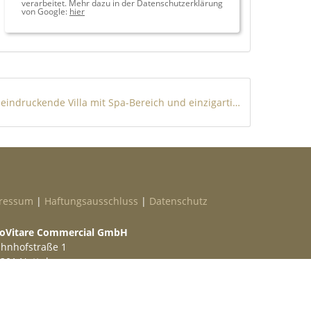
verarbeitet. Mehr dazu in der Datenschutzerklärung
von Google:
hier
Beeindruckende Villa mit Spa-Bereich und einzigartigem Meerblick in Costa de la Calma
ressum
|
Haftungsausschluss
|
Datenschutz
oVitare Commercial GmbH
hnhofstraße 1
301 Nottuln
lefon
02509 99 49 871
ail
info@provitare.de