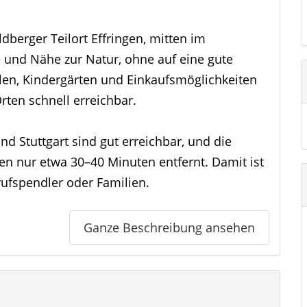
dberger Teilort Effringen, mitten im
 und Nähe zur Natur, ohne auf eine gute
ulen, Kindergärten und Einkaufsmöglichkeiten
ten schnell erreichbar.
d Stuttgart sind gut erreichbar, und die
en nur etwa 30–40 Minuten entfernt. Damit ist
rufspendler oder Familien.
ce zwischen ländlicher Idylle und urbaner Nähe
Ganze Beschreibung ansehen
e fühlen werden.
ten Sie automatisiert unser ausführliches