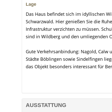
Lage
Das Haus befindet sich im idyllischen Wil
Schwarzwald. Hier genießen Sie die Ruhe
Infrastruktur verzichten zu müssen. Sch
sind in Wildberg und den umliegenden Or
Gute Verkehrsanbindung: Nagold, Calw un
Städte Böblingen sowie Sindelfingen lieg
das Objekt besonders interessant für Be
Die Lage bietet Ihnen die perfekte Balan
– ein Ort, an dem Sie sich sofort zuhaus
Objektbeschreibung
AUSSTATTUNG
***Nach dem Stellen einer Anfrage erhal