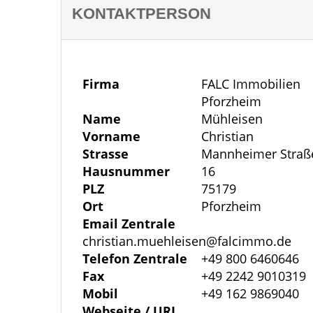
Aufteilung – Anbau der 1980er Jahre:
KONTAKTPERSON
Rechter Hausteil (Anbau, Baujahr 1980):
freundlichen Wohn-Essbereich, der viel P
ergänzt das Raumangebot. Im Obergescho
Firma
FALC Immobilien
sowie ein Kinderzimmer – alternativ nut
Pforzheim
Hausteil wurde bislang nicht renoviert u
Name
Mühleisen
umzusetzen.
Vorname
Christian
Strasse
Mannheimer Straß
Hausnummer
16
Historischer Altbau:
PLZ
75179
Der Altbau strahlt besonderen Charme aus
Ort
Pforzheim
Nutzungsmöglichkeiten. Im Erdgeschoss
Email Zentrale
das auch als Schlafzimmer genutzt werd
christian.muehleisen@falcimmo.de
oder Hobbyzimmer. Ein neu errichtetes
Telefon Zentrale
+49 800 6460646
Fax
+49 2242 9010319
Erdgeschoss ab und kann mit wenigen U
Mobil
+49 162 9869040
genutzt werden. Im Obergeschoss liegt
Webseite / URL