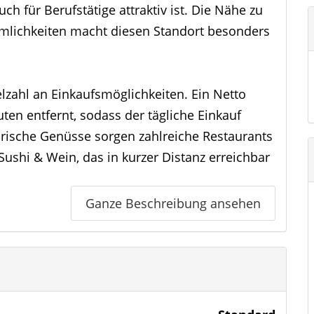
ch für Berufstätige attraktiv ist. Die Nähe zu
mlichkeiten macht diesen Standort besonders
elzahl an Einkaufsmöglichkeiten. Ein Netto
en entfernt, sodass der tägliche Einkauf
rische Genüsse sorgen zahlreiche Restaurants
ushi & Wein, das in kurzer Distanz erreichbar
Ganze Beschreibung ansehen
bung eine hervorragende Infrastruktur. Die 80.
 in der Nähe und bietet eine gute
em gibt es mehrere Kindertagesstätten, die