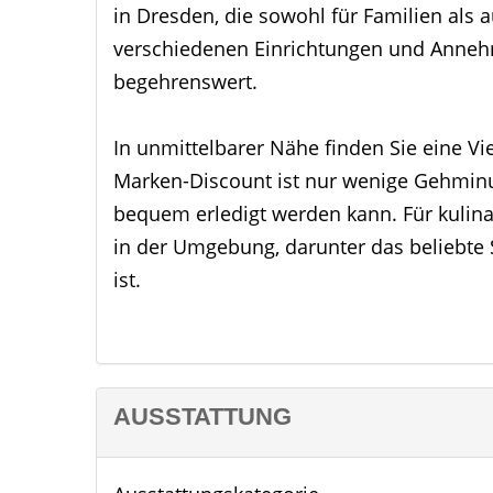
in Dresden, die sowohl für Familien als au
verschiedenen Einrichtungen und Anneh
begehrenswert.
In unmittelbarer Nähe finden Sie eine Vi
Marken-Discount ist nur wenige Gehminut
bequem erledigt werden kann. Für kulina
in der Umgebung, darunter das beliebte S
ist.
Für Familien mit Kindern bietet die Umge
Grundschule „An der Windbergbahn“ liegt
Bildungseinrichtung für die Kleinen. Zud
AUSSTATTUNG
eine flexible Betreuung ermöglichen.