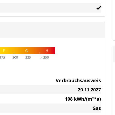
den
bilienpakets, bestehend aus vier separaten
Verbrauchsausweis
Welt voller Möglichkeiten. Die 1991 erbaute
20.11.2027
hnfläche eine vielseitige Nutzung für
108 kWh/(m²*a)
nisse.
Gas