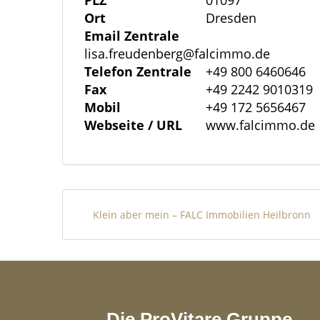
PLZ
01097
Das Paket wird durch ein charmantes 1-
Ort
Dresden
für Singles oder als Gästewohnung eigne
Email Zentrale
für ein angenehmes Wohngefühl.
lisa.freudenberg@falcimmo.de
Telefon Zentrale
+49 800 6460646
Fax
+49 2242 9010319
Ein Keller bietet zusätzlichen Stauraum fü
Mobil
+49 172 5656467
Immobilie weiter unterstreicht. Dazu ko
Webseite / URL
www.falcimmo.de
der Tiefgarage untergebracht sind, was z
Fahrzeuge bietet.
Mit einem Kaufpreis von 950.000 € bietet
Klein aber mein – FALC Immobilien Heilbronn
Investitionsmöglichkeit für junge Familie
individuelle Entfaltung legen.
Sonstiges
Eine Besichtigung ist nach vorheriger A
Wir bieten nicht nur eine kostenlose Hot
Die ProVitare Gruppe