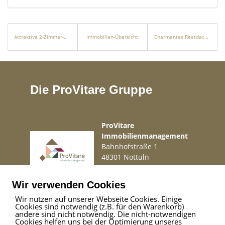
Attraktive 2-Zimmer-Wohnung sofort bezugsfertig
Immobilien-Übersicht
Charmantes Reetdach-Doppelhaus mit großem Garten und viel Potenzial
Die ProVitare Gruppe
ProVitare
Immobilienmanagement
Bahnhofstraße 1
48301 Nottuln
Telefon
02509 99 49 871
Mail
info@provitare.de
Wir verwenden Cookies
Wir nutzen auf unserer Webseite Cookies. Einige
Cookies sind notwendig (z.B. für den Warenkorb)
Impressum
|
Haftungsausschluss
|
Datenschutz
andere sind nicht notwendig. Die nicht-notwendigen
Cookies helfen uns bei der Optimierung unseres