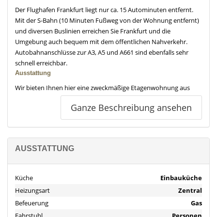
Der Flughafen Frankfurt liegt nur ca. 15 Autominuten entfernt.
Mit der S-Bahn (10 Minuten Fußweg von der Wohnung entfernt)
und diversen Buslinien erreichen Sie Frankfurt und die
Umgebung auch bequem mit dem öffentlichen Nahverkehr.
Autobahnanschlüsse zur A3, A5 und A661 sind ebenfalls sehr
schnell erreichbar.
Ausstattung
Wir bieten Ihnen hier eine zweckmäßige Etagenwohnung aus
dem Jahre 1969.
Ganze Beschreibung ansehen
Zur Wohnung gehören ein Schlafzimmer, ein Wohnzimmer, zwei
Balkone sowie Küche und Bad. Zur weiteren Ausstattung gehört
ein Kellerraum im Untergeschoss. Ein Tiefgaragenstellplatz ist der
AUSSTATTUNG
Wohnung zugeordnet. Zahlreiche kostenfreie Parkplätze sind
ebenfalls in begehbarer Nähe vorhanden.
Küche
Einbauküche
Die Wohnung ist leerstehend.
Heizungsart
Zentral
Befeuerung
Gas
Hausgeld: 450 €/mtl.
Nicht umlagefähige Kosten: 214 €/mtl.
Fahrstuhl
Personen