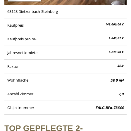
63128 Dietzenbach-Steinberg
148.000,00 €
Kaufpreis
1.845,07 €
Kaufpreis pro m²
5.244,00 €
Jahresnettomiete
25,0
Faktor
Wohnfläche
59,0 m²
Anzahl Zimmer
2,0
Objektnummer
FALC-BFa-73644
TOP GEPFLEGTE 2-