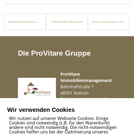
Gewerbeimmobilie im Rohbau, ohne Käuferprovision
Immobilien-Übersicht
Sicher investieren: Vollvermietetes Mehrfamilienhaus mit 4 Einheiten – sofortige Cashflow-Rendite
Die ProVitare Gruppe
ProVitare
Immobilienmanagement
Bahnhofstraße 1
48301 Nottuln
Telefon
02509 99 49 871
Mail
info@provitare.de
Wir verwenden Cookies
Wir nutzen auf unserer Webseite Cookies. Einige
Cookies sind notwendig (z.B. für den Warenkorb)
Impressum
|
Haftungsausschluss
|
Datenschutz
andere sind nicht notwendig. Die nicht-notwendigen
Cookies helfen uns bei der Optimierung unseres