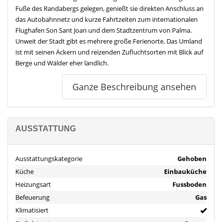
Fuße des Randabergs gelegen, genießt sie direkten Anschluss an
das Autobahnnetz und kurze Fahrtzeiten zum internationalen
Flughafen Son Sant Joan und dem Stadtzentrum von Palma.
Unweit der Stadt gibt es mehrere große Ferienorte. Das Umland
ist mit seinen Äckern und reizenden Zufluchtsorten mit Blick auf
Berge und Wälder eher ländlich.
Der größte Vorteil, den Ihnen Llucmajor bietet, ist die gute
Ganze Beschreibung ansehen
Verbindung zu vielen verschiedenen Orten. Sowohl das
geschäftige Stadtzentrum Palmas als auch der belebte Ferienort
S’Arenal befinden sich in nächster Nähe. Zu den ländlichen
Städten Campos, Porreres, Randa und Algaida ist es ebenfalls
AUSSTATTUNG
nicht weit. Auch viele der kleinen Strände und versteckten
Buchten der Südküste sind von Llucmajor gut zu erreichen.
Ausstattungskategorie
Gehoben
Ausstattung
Küche
Einbauküche
Die angebotene Immobilie wurde erst in diesem Jahr
Heizungsart
Fussboden
fertiggestellt, strahlt also in vollem Glanz. Hier erwartet Sie ein
makelloses Zuhause, bei welchem erstmal keine Arbeiten
Befeuerung
Gas
anstehen.
Klimatisiert