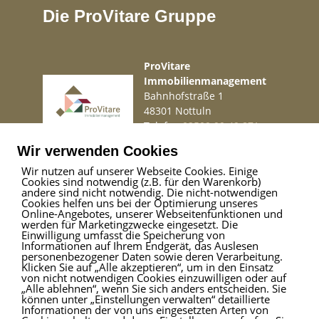
Die ProVitare Gruppe
ProVitare
Immobilienmanagement
Bahnhofstraße 1
48301 Nottuln
Telefon
02509 99 49 871
Mail
info@provitare.de
Wir verwenden Cookies
Wir nutzen auf unserer Webseite Cookies. Einige
Cookies sind notwendig (z.B. für den Warenkorb)
Impressum
|
Haftungsausschluss
|
Datenschutz
andere sind nicht notwendig. Die nicht-notwendigen
Cookies helfen uns bei der Optimierung unseres
Online-Angebotes, unserer Webseitenfunktionen und
werden für Marketingzwecke eingesetzt. Die
Einwilligung umfasst die Speicherung von
ProVitare Commercial
Informationen auf Ihrem Endgerät, das Auslesen
GmbH
personenbezogener Daten sowie deren Verarbeitung.
Klicken Sie auf „Alle akzeptieren“, um in den Einsatz
Bahnhofstraße 1
von nicht notwendigen Cookies einzuwilligen oder auf
48301 Nottuln
„Alle ablehnen“, wenn Sie sich anders entscheiden. Sie
können unter „Einstellungen verwalten“ detaillierte
Telefon
02509 99 49 871
Informationen der von uns eingesetzten Arten von
Mail
info@provitare.de