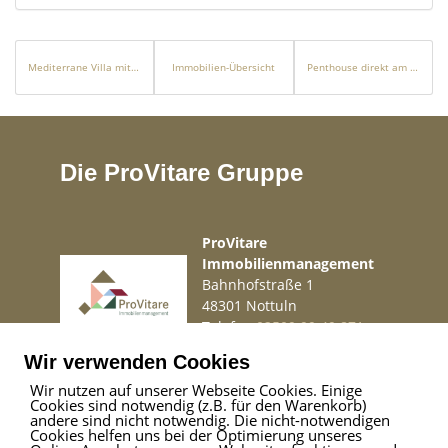
Mediterrane Villa mit Pool und Blick auf den Wald in Costa d´en Blanes
Immobilien-Übersicht
Penthouse direkt am Meer
Die ProVitare Gruppe
ProVitare
Immobilienmanagement
Bahnhofstraße 1
48301 Nottuln
Telefon
02509 99 49 871
Mail
info@provitare.de
Wir verwenden Cookies
Wir nutzen auf unserer Webseite Cookies. Einige
Cookies sind notwendig (z.B. für den Warenkorb)
Impressum
|
Haftungsausschluss
|
Datenschutz
andere sind nicht notwendig. Die nicht-notwendigen
Cookies helfen uns bei der Optimierung unseres