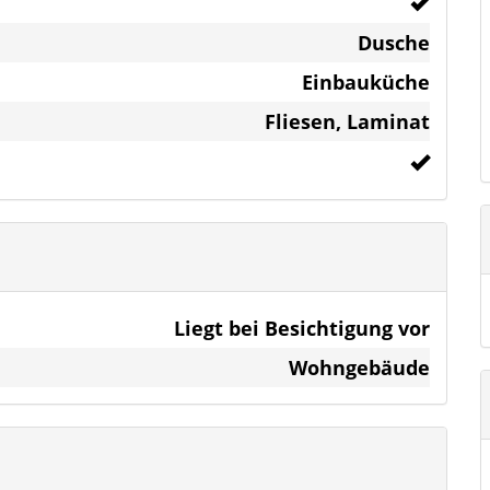
Dusche
Einbauküche
Fliesen, Laminat
ck
Liegt bei Besichtigung vor
Wohngebäude
e Drei-Schlafzimmer-Apartment bietet
 und eine klare, funktionale Raumaufteilung.
nd angenehm hell, das Hauptschlafzimmer