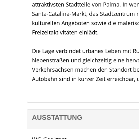
attraktivsten Stadtteile von Palma. In w
Santa-Catalina-Markt, das Stadtzentrum 
kulturellen Angeboten sowie die maleri
Freizeitaktivitäten einlädt.
Die Lage verbindet urbanes Leben mit R
Nebenstraßen und gleichzeitig eine her
Verkehrsachsen machen den Standort beso
Autobahn sind in kurzer Zeit erreichbar
liegt nur ca. 15–20 Minuten Fahrzeit entf
auch für Investoren äußerst praktisch ma
Dank der zentralen Lage, der Nähe zum S
AUSSTATTUNG
und der attraktiven Umgebung bietet da
komfortables Wohnen oder eine langfristi