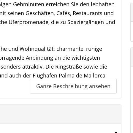
enigen Gehminuten erreichen Sie den lebhaften
mit seinen Geschäften, Cafés, Restaurants und
sche Uferpromenade, die zu Spaziergängen und
uhe und Wohnqualität: charmante, ruhige
vorragende Anbindung an die wichtigsten
nders attraktiv. Die Ringstraße sowie die
, und auch der Flughafen Palma de Mallorca
ernt, was die Lage sowohl für Eigennutzer als
Ganze Beschreibung ansehen
cht.
tadtzentrum, der hervorragenden Infrastruktur
s Apartment beste Voraussetzungen für
g wertstabile Kapitalanlage.