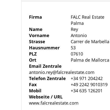
verfügt über ein eigenes Badezimmer und
Privatsphäre. Der offen gestaltete Wohnb
Wohnatmosphäre und öffnet sich über el
Firma
FALC Real Estate
mit freiem Blick, wodurch der Wohnraum
Palma
Name
Rey
weiteres modernes Badezimmer steht de
Vorname
Antonio
Verfügung. Die helle, großzügige Küche m
Strasse
Carrer de Marbella
einen authentischen Charakter und bietet
Hausnummer
53
Apartment ist vollständig doppelt vergla
PLZ
07610
gepflegten Gebäude ohne Aufzug.
Ort
Palma de Mallorca
Email Zentrale
antonio.rey@falcrealestate.com
Ein zusätzlicher Mehrwert ergibt sich du
Telefon Zentrale
+34 971 204242
schönem Panoramablick. Die zentrale La
Fax
+49 2242 9010319
vom Santa-Catalina-Markt, dem Stadtzen
Mobil
+34 635 126201
unterstreicht die Attraktivität dieser Im
Webseite / URL
www.falcrealestate.com
gute Anbindung an die Ringstraße sowie 