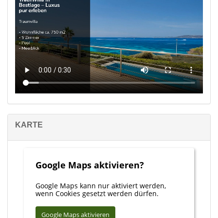
professionellen Dienstleistern partizipieren, sei es steuerliche
oder anwaltliche Beratung, Unterstützung bei der Administration
oder Instandhaltung Ihrer Ferienimmobilie.
Bitte beachten Sie, dass sämtliche Angaben teilweise oder ganz
auf Angaben des Eigentümers beruhen und wir hierfür keine
Gewähr übernehmen können.
Die Inhalte und Bilder dieses Exposés könnten mithilfe von
künstlicher Intelligenz (KI) erstellt worden sein.
KARTE
Google Maps aktivieren?
Google Maps kann nur aktiviert werden,
wenn Cookies gesetzt werden dürfen.
Google Maps aktivieren