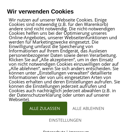
Telefon
02509 99 49 871
Mail
info@provitare.de
Wir verwenden Cookies
Wir nutzen auf unserer Webseite Cookies. Einige
Cookies sind notwendig (z.B. für den Warenkorb)
Impressum
|
Haftungsausschluss
|
Datenschutz
andere sind nicht notwendig. Die nicht-notwendigen
Cookies helfen uns bei der Optimierung unseres
Online-Angebotes, unserer Webseitenfunktionen und
werden für Marketingzwecke eingesetzt. Die
Einwilligung umfasst die Speicherung von
ProVitare Commercial
Informationen auf Ihrem Endgerät, das Auslesen
GmbH
personenbezogener Daten sowie deren Verarbeitung.
Klicken Sie auf „Alle akzeptieren“, um in den Einsatz
Bahnhofstraße 1
von nicht notwendigen Cookies einzuwilligen oder auf
48301 Nottuln
„Alle ablehnen“, wenn Sie sich anders entscheiden. Sie
können unter „Einstellungen verwalten“ detaillierte
Telefon
02509 99 49 871
Informationen der von uns eingesetzten Arten von
Mail
info@provitare.de
Cookies erhalten und deren Einstellungen aufrufen. Sie
können die Einstellungen jederzeit aufrufen und
Cookies auch nachträglich jederzeit abwählen (z.B. in
der Datenschutzerklärung oder unten auf unserer
Webseite).
ALLE ZULASSEN
ALLE ABLEHNEN
EINSTELLUNGEN
© ProVitare 2017 | designed von
Kirsten Deggim