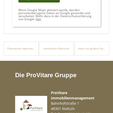
Wenn Google Maps aktiviert wurde, werden
personenbezogene Daten an Google gesendet und
verarbeitet. Mehr dazu in der Datenschutzerklärung
von Google:
hier
Charmantes Apartment nur wenige Meter vom Meer entfernt
Immobilien-Übersicht
„Haus mit großem Garten, Terrasse und Potenzial in Heinsberg-Oberbruch“
Die ProVitare Gruppe
ProVitare
Immobilienmanagement
Bahnhofstraße 1
48301 Nottuln