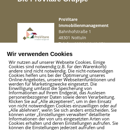
ProVitare
Immobilienmanagement
Bahnhofstraße 1
48301 Nottuln
Telefon
02509 99 49 871
Mail
info@provitare.de
Wir verwenden Cookies
Wir nutzen auf unserer Webseite Cookies. Einige
Cookies sind notwendig (z.B. für den Warenkorb)
Impressum
|
Haftungsausschluss
|
Datenschutz
andere sind nicht notwendig. Die nicht-notwendigen
Cookies helfen uns bei der Optimierung unseres
Online-Angebotes, unserer Webseitenfunktionen und
werden für Marketingzwecke eingesetzt. Die
Einwilligung umfasst die Speicherung von
ProVitare Commercial
Informationen auf Ihrem Endgerät, das Auslesen
GmbH
personenbezogener Daten sowie deren Verarbeitung.
Klicken Sie auf „Alle akzeptieren“, um in den Einsatz
Bahnhofstraße 1
von nicht notwendigen Cookies einzuwilligen oder auf
48301 Nottuln
„Alle ablehnen“, wenn Sie sich anders entscheiden. Sie
können unter „Einstellungen verwalten“ detaillierte
Telefon
02509 99 49 871
Informationen der von uns eingesetzten Arten von
Mail
info@provitare.de
Cookies erhalten und deren Einstellungen aufrufen. Sie
können die Einstellungen jederzeit aufrufen und