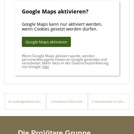
FALC Immobilien - Kreis Heinsberg - Ihre Immobilienexperten für
Google Maps aktivieren?
die Region
Google Maps kann nur aktiviert werden,
wenn Cookies gesetzt werden dürfen.
Google Maps aktivieren
Wenn Google Maps aktiviert wurde, werden
personenbezogene Daten an Google gesendet und
verarbeitet. Mehr dazu in der Datenschutzerklärung
von Google:
hier
Ihr außergewöhnliches Neues Zuhause
Immobilien-Übersicht
2 Grundstücke in ruhiger Lage vom Selfkant!
Die ProVitare Gruppe