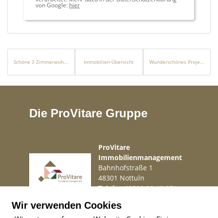
von Google:
hier
Schöne 3 Zimmerwohnung in einer wunderschönen Wohnanlage!
Immobilien-Übersicht
Wunderschönes Projekt in einer Top Lage für kleines Geld!!!
Die ProVitare Gruppe
ProVitare
Immobilienmanagement
Bahnhofstraße 1
48301 Nottuln
Telefon
02509 99 49 871
Mail
info@provitare.de
Wir verwenden Cookies