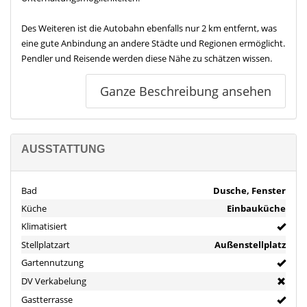
Des Weiteren ist die Autobahn ebenfalls nur 2 km entfernt, was
eine gute Anbindung an andere Städte und Regionen ermöglicht.
Pendler und Reisende werden diese Nähe zu schätzen wissen.
Für Familien mit kleinen Kindern ist die Nähe zum Kindergarten
Ganze Beschreibung ansehen
von Vorteil, der nur 1,5 km entfernt liegt. Ebenso ist eine
Grundschule in nur 2 km Entfernung erreichbar, was den
Schulweg für die Kinder einfach und bequem gestaltet.
AUSSTATTUNG
Insgesamt bietet diese Immobilie eine attraktive Lage mit einer
guten Anbindung an das Stadtzentrum, die Autobahn und
Bad
Dusche, Fenster
Bildungseinrichtungen. Es ist eine großartige Gelegenheit, ein
Küche
Einbauküche
gemütliches und komfortables Zuhause in einer begehrten
Gegend zu erwerben.
Klimatisiert
Ausstattung
Stellplatzart
Außenstellplatz
- Einbauküche
Gartennutzung
- Klimatisiert
DV Verkabelung
- Terrasse
Gastterrasse
- Balkon