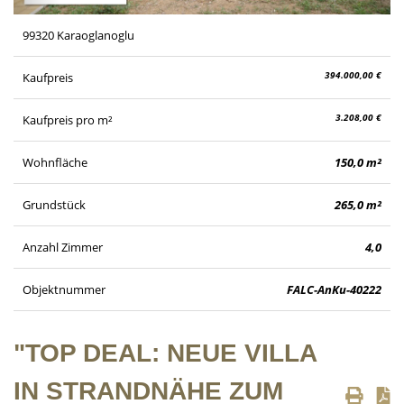
99320 Karaoglanoglu
394.000,00 €
Kaufpreis
3.208,00 €
Kaufpreis pro m²
Wohnfläche
150,0 m²
Grundstück
265,0 m²
Anzahl Zimmer
4,0
Objektnummer
FALC-AnKu-40222
"TOP DEAL: NEUE VILLA
IN STRANDNÄHE ZUM