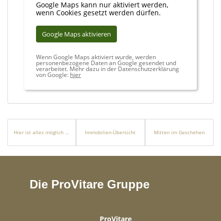
Google Maps kann nur aktiviert werden,
wenn Cookies gesetzt werden dürfen.
Google Maps aktivieren
Wenn Google Maps aktiviert wurde, werden
personenbezogene Daten an Google gesendet und
verarbeitet. Mehr dazu in der Datenschutzerklärung
von Google:
hier
Hier ist alles möglich – ob mit Pferd oder anderem Hobby! Grenzenlose Freiheit garantiert!
Immobilien-Übersicht
Mitten im Geschehen
Die ProVitare Gruppe
ProVitare