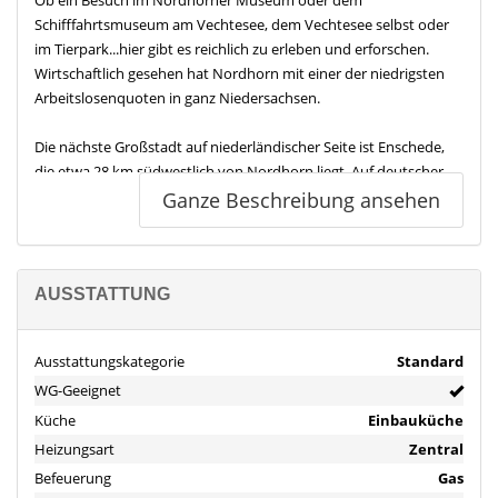
Schifffahrtsmuseum am Vechtesee, dem Vechtesee selbst oder
im Tierpark...hier gibt es reichlich zu erleben und erforschen.
Wirtschaftlich gesehen hat Nordhorn mit einer der niedrigsten
Arbeitslosenquoten in ganz Niedersachsen.
Die nächste Großstadt auf niederländischer Seite ist Enschede,
die etwa 28 km südwestlich von Nordhorn liegt. Auf deutscher
Seite sind Münster mit ca. 78 km südöstlich und Osnabrück mit
Ganze Beschreibung ansehen
etwa 80 km östlich die nächsten Großstädte.
Auch die Bahnanbindung bietet großartige Möglichkeiten. Ob
Köln oder Berlin: Nichts ist unmöglich und ohne viel Aufwand zu
AUSSTATTUNG
erreichen.
Ausstattungskategorie
Standard
Natürlich darf man das grüne Umland nicht vergessen! Die
WG-Geeignet
Landschaft um und in Nordhorn wird geprägt durch diverse
Seen, Flüsse und Kanäle. Beispielsweise die Vechte, welche auch
Küche
Einbauküche
durch den Vechtesee fließt. Ob zu Fuß mit dem Vierbeiner oder
Heizungsart
Zentral
doch dem Fahrrad, hier haben Sie einiges zu erkunden.
Befeuerung
Gas
Ausstattung