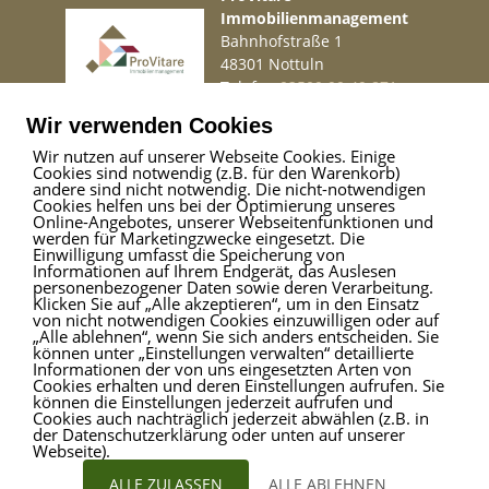
Immobilienmanagement
Bahnhofstraße 1
48301 Nottuln
Telefon
02509 99 49 871
Mail
info@provitare.de
Wir verwenden Cookies
Wir nutzen auf unserer Webseite Cookies. Einige
Cookies sind notwendig (z.B. für den Warenkorb)
Impressum
|
Haftungsausschluss
|
Datenschutz
andere sind nicht notwendig. Die nicht-notwendigen
Cookies helfen uns bei der Optimierung unseres
Online-Angebotes, unserer Webseitenfunktionen und
werden für Marketingzwecke eingesetzt. Die
Einwilligung umfasst die Speicherung von
ProVitare Commercial
Informationen auf Ihrem Endgerät, das Auslesen
GmbH
personenbezogener Daten sowie deren Verarbeitung.
Klicken Sie auf „Alle akzeptieren“, um in den Einsatz
Bahnhofstraße 1
von nicht notwendigen Cookies einzuwilligen oder auf
48301 Nottuln
„Alle ablehnen“, wenn Sie sich anders entscheiden. Sie
können unter „Einstellungen verwalten“ detaillierte
Telefon
02509 99 49 871
Informationen der von uns eingesetzten Arten von
Mail
info@provitare.de
Cookies erhalten und deren Einstellungen aufrufen. Sie
können die Einstellungen jederzeit aufrufen und
Cookies auch nachträglich jederzeit abwählen (z.B. in
der Datenschutzerklärung oder unten auf unserer
Webseite).
ALLE ZULASSEN
ALLE ABLEHNEN