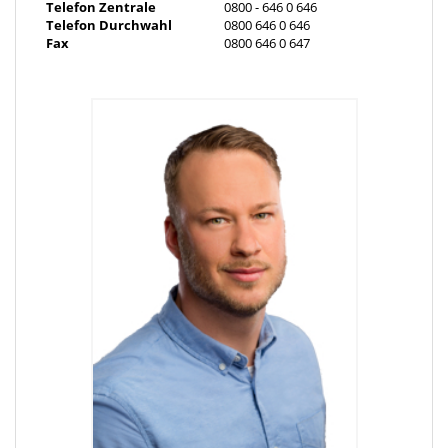
Telefon Zentrale
0800 - 646 0 646
Telefon Durchwahl
0800 646 0 646
Die Wohnfläche der Drei-Zimmer-Erdgeschosswohnung beläuft
Fax
0800 646 0 647
sich auf genau 66,99m² und verfügt über drei Zimmer, einem Bad
mit Badewanne, einer Einbauküche, einem separaten Kellerraum
und einem Balkon.
Die darüberliegende Fünf-Zimmer-Maisonette-Wohnung im
1.Obergeschoss verläuft über den ausgebauten Dachboden und
besitzt eine Wohnfläche von 83,67m². Mit zwei Badezimmer,
welche jeweils eine Badewanne oder eine Dusche vorweisen,
einem Balkon im Wohnzimmer und einer neuwertigen
Einbauküche bietet die Wohnung alles was das gemeinsame
Familienleben voraussetzt.
Ein besonderes Highlight stellt der Garten dar. Rundum grün
umwachsen mit einer Terrasse findet sich hier ausreichend Platz
für sämtliche Kinder- und Elternträumen. Ob Swimmingpool
oder Trampolin, Outdoorküche oder Feuerplatz, das entscheiden
Sie. Platz ist jedenfalls ausreichend vorhanden.