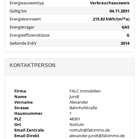
Energieausweistyp
Verbrauchsausweis
- Einbauküche
- Bad inkl. Badewanne
Gültig bis
04.11.2031
Energiekennwert
215.82 kWh/(m²*a)
Energieträger
GAS
-Nr. 2 Maisonette-Wohnung (83,67m²):
Energieeffizienzklasse
G
- 5-Zimmer (Wohnzimmer, Elternzimmer, Büro, 1.K.Zimmer,
Geltende EnEV
2014
2.K.Zimmer)
- Balkon
- Einbauküche (neuwertig)
- zwei Badezimmer (Badewanne oder Dusche)
KONTAKTPERSON
- größtenteils ausgebauter Dachboden
Objektbeschreibung
"Keine zusätzliche Käuferprovision"
Firma
FALC Immobilien
Name
Jundt
Vorname
Alexander
Strasse
Bahnhofstraße
Dieses in Massivbauweise errichtete Zweifamilienhaus aus dem
Hausnummer
1
Jahr 1968, steht auf einem 820m² großem Grundstück.
PLZ
48301
Es verfügt über zwei Garagen, ist vollunterkellert, wird beheizt
Ort
Nottuln
durch eine zentrale Gasheizung und verfügt über eine
Email Zentrale
nottuln@falcimmo.de
Email Direkt
alexander.jundt@falcimmo.de
Gesamtwohnfläche von 150,66 m².